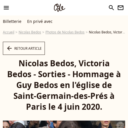
menu
search
newsletter
Billetterie
En privé avec
Accueil
Nicolas Bedos
Photos de Nicolas Bedos
Nicolas Bedos, Victoria Bedos - Sorties - Hommage à Guy Bedos en l'église de Saint-Germain-des-Prés à Paris le 4 juin 2020. - Photo
arrow_left
RETOUR ARTICLE
Nicolas Bedos, Victoria
Bedos - Sorties - Hommage à
Guy Bedos en l'église de
Saint-Germain-des-Prés à
Paris le 4 juin 2020.