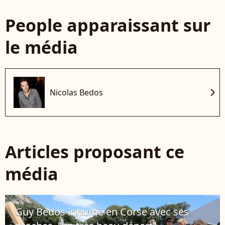
People apparaissant sur
le média
chevron_right
Nicolas Bedos
Articles proposant ce
média
Guy Bedos inhumé en Corse avec ses