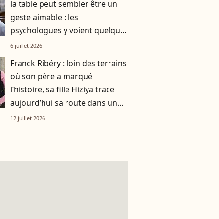
la table peut sembler être un
geste aimable : les
psychologues y voient quelque
chose de bien plus profond.
6 juillet 2026
Franck Ribéry : loin des terrains
où son père a marqué
l’histoire, sa fille Hiziya trace
aujourd’hui sa route dans un
tout autre univers
12 juillet 2026