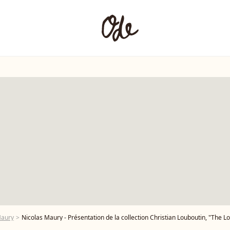
Maury
Nicolas Maury - Présentation de la collection Christian Louboutin, "The Loubi Show", à l'Opéra Comique à Pari