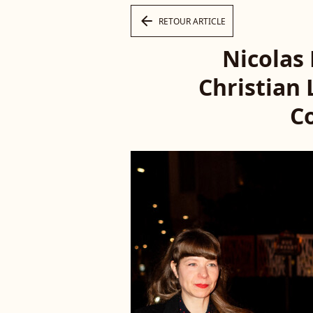
arrow_left
RETOUR ARTICLE
Nicolas 
Christian 
Co