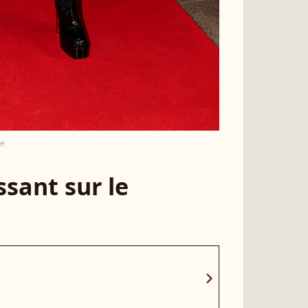
ge
sant sur le
chevron_right