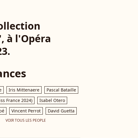
ollection
, à l'Opéra
23.
ances
e
Iris Mittenaere
Pascal Bataille
iss France 2024)
Isabel Otero
pé
Vincent Perrot
David Guetta
VOIR TOUS LES PEOPLE