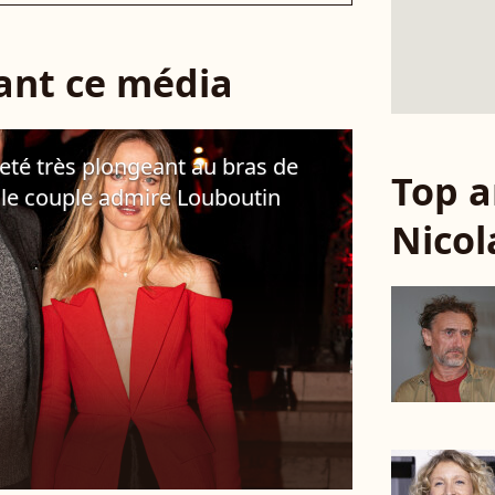
sant ce média
leté très plongeant au bras de
Top a
 le couple admire Louboutin
Nicol