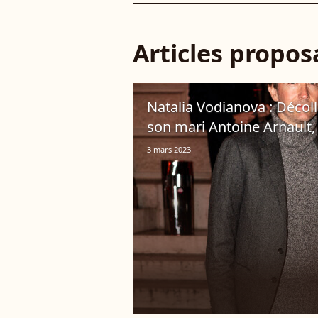
Articles propo
Natalia Vodianova : Décol
son mari Antoine Arnault,
3 mars 2023