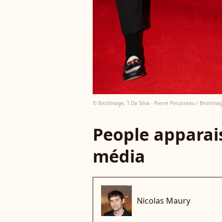
© BestImage, T.Da Silva - Pierre Perusseau / Bestima
People apparais
média
Nicolas Maury