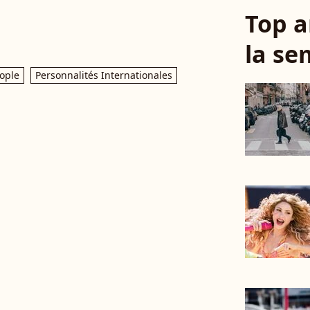
Top a
la se
ople
Personnalités Internationales