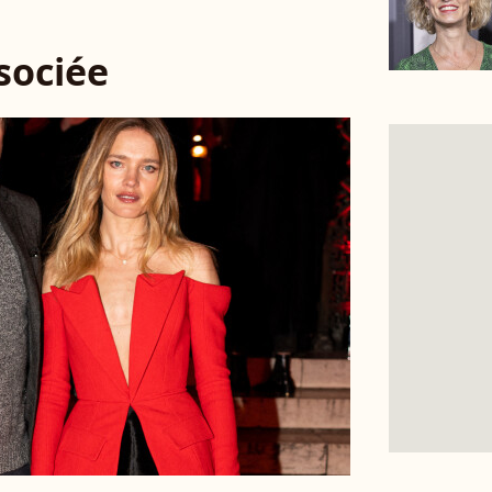
ssociée