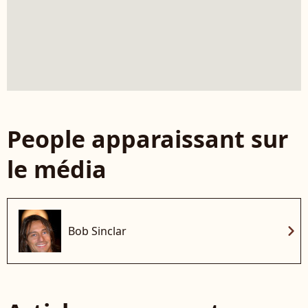
People apparaissant sur
le média
chevron_right
Bob Sinclar