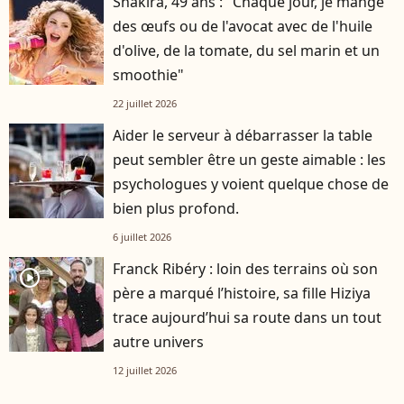
Shakira, 49 ans : "Chaque jour, je mange
des œufs ou de l'avocat avec de l'huile
d'olive, de la tomate, du sel marin et un
smoothie"
22 juillet 2026
Aider le serveur à débarrasser la table
peut sembler être un geste aimable : les
psychologues y voient quelque chose de
bien plus profond.
6 juillet 2026
Franck Ribéry : loin des terrains où son
player2
père a marqué l’histoire, sa fille Hiziya
trace aujourd’hui sa route dans un tout
autre univers
12 juillet 2026