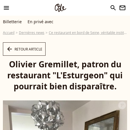
menu
search
newsletter
Billetterie
En privé avec
Accueil
Dernières news
Ce restaurant en bord de Seine, véritable institution depuis 200 ans, à deux doigts de la fermeture
arrow_left
RETOUR ARTICLE
Olivier Gremillet, patron du
restaurant "L'Esturgeon" qui
pourrait bien disparaître.