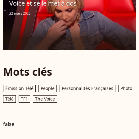
Voice et se le met à dos
22 mars 2025
Mots clés
Émission Télé
People
Personnalités Françaises
Photo
Télé
TF1
The Voice
false