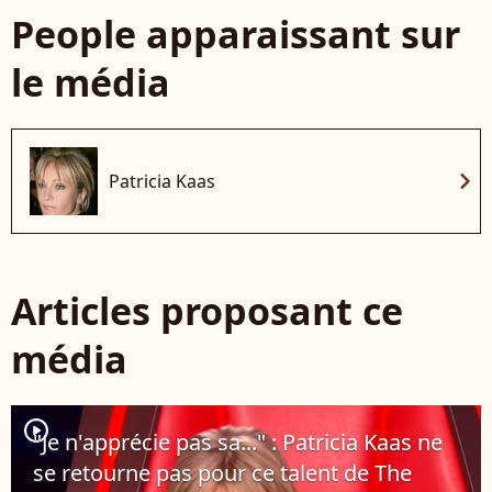
People apparaissant sur
le média
chevron_right
Patricia Kaas
Articles proposant ce
média
player2
"Je n'apprécie pas sa..." : Patricia Kaas ne
se retourne pas pour ce talent de The