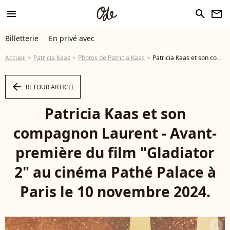
menu
search
newsletter
Billetterie
En privé avec
Accueil
Patricia Kaas
Photos de Patricia Kaas
Patricia Kaas et son compagnon Laurent - Avant-première du film "Gladiator 2" au cinéma Pathé Palace à Paris le 10 novembre 2024. © Coadic Guirec / Bestimage - Photo
arrow_left
RETOUR ARTICLE
Patricia Kaas et son
compagnon Laurent - Avant-
première du film "Gladiator
2" au cinéma Pathé Palace à
Paris le 10 novembre 2024.