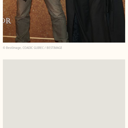
© BestImage, COADIC GUIREC / BESTIMAGE