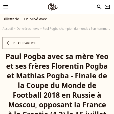
menu
search
newsletter
Billetterie
En privé avec
Accueil
Dernières news
Paul Pogba champion du monde : Son hommage bouleversant à son père décédé
arrow_left
RETOUR ARTICLE
Paul Pogba avec sa mère Yeo
et ses frères Florentin Pogba
et Mathias Pogba - Finale de
la Coupe du Monde de
Football 2018 en Russie à
Moscou, opposant la France