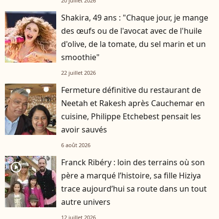
20 juillet 2026
Shakira, 49 ans : "Chaque jour, je mange
des œufs ou de l'avocat avec de l'huile
d'olive, de la tomate, du sel marin et un
smoothie"
22 juillet 2026
Fermeture définitive du restaurant de
Neetah et Rakesh après Cauchemar en
cuisine, Philippe Etchebest pensait les
avoir sauvés
6 août 2026
Franck Ribéry : loin des terrains où son
player2
père a marqué l’histoire, sa fille Hiziya
trace aujourd’hui sa route dans un tout
autre univers
12 juillet 2026