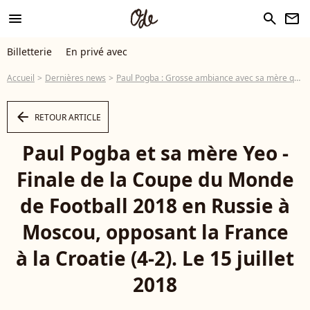
menu
search
newsletter
Billetterie
En privé avec
Accueil
Dernières news
Paul Pogba : Grosse ambiance avec sa mère qui danse sur Vegedream
arrow_left
RETOUR ARTICLE
Paul Pogba et sa mère Yeo -
Finale de la Coupe du Monde
de Football 2018 en Russie à
Moscou, opposant la France
à la Croatie (4-2). Le 15 juillet
2018