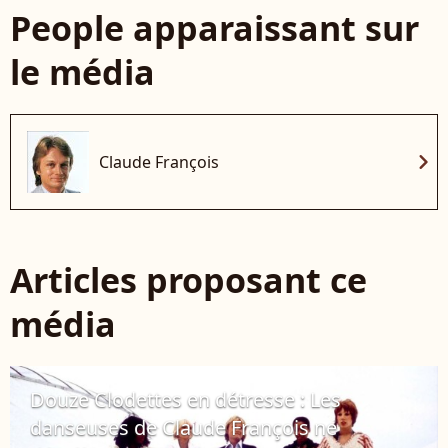
People apparaissant sur
le média
chevron_right
Claude François
Articles proposant ce
média
Douze Clodettes en détresse : Les
danseuses de Claude François ne