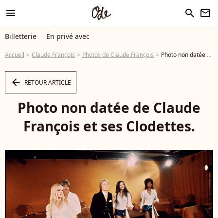
menu
search
newsletter
Billetterie
En privé avec
Accueil
Claude François
Photos de Claude François
Photo non datée de Claude François et ses Clodettes. - Photo
arrow_left
RETOUR ARTICLE
Photo non datée de Claude
François et ses Clodettes.