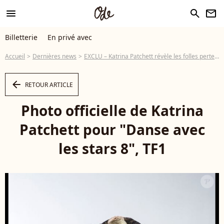
menu
search
newsletter
Billetterie
En privé avec
Accueil
Dernières news
EXCLU – Katrina Patchett révèle les folles pertes de poids des stars
arrow_left
RETOUR ARTICLE
Photo officielle de Katrina
Patchett pour "Danse avec
les stars 8", TF1