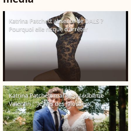
Katrina Patchett absente de DALS ?
Pourquoi elle risque d'arrêter
10 mars 2018
Katrina Patchett mariée au sublime
Valentin : "Je fais des jalouses..."
9 février 2018