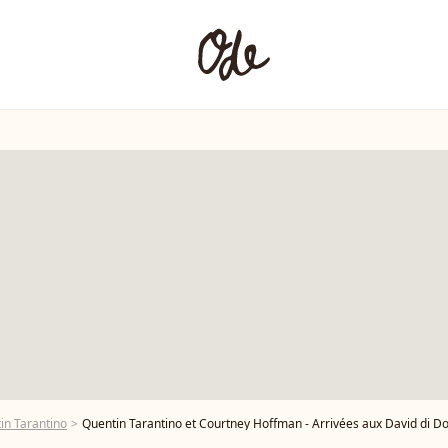
in Tarantino
Quentin Tarantino et Courtney Hoffman - Arrivées aux David di Donatello Awards à Rome, les récompenses d