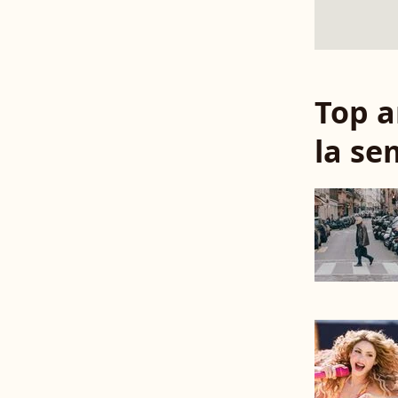
Top a
la se