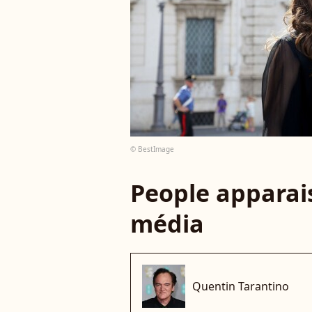
© BestImage
People apparais
média
Quentin Tarantino