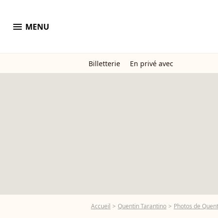
menu
MENU
Billetterie
En privé avec
Accueil
Quentin Tarantino
Photos de Quent