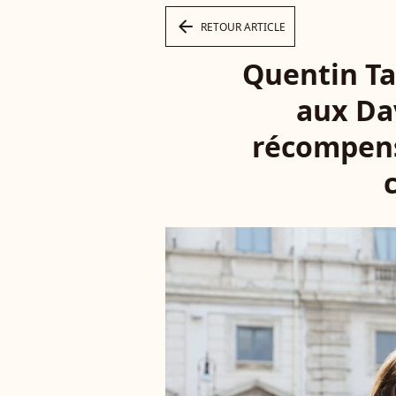
arrow_left
RETOUR ARTICLE
Quentin Ta
aux Da
récompens