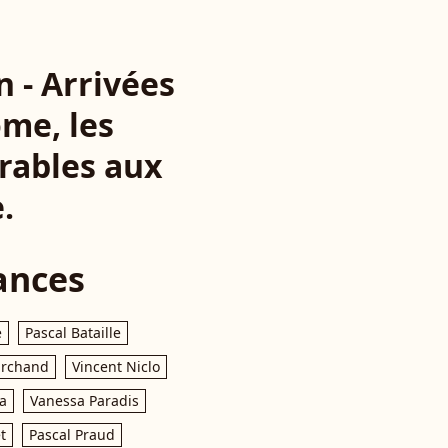
 - Arrivées
me, les
rables aux
.
ances
e
Pascal Bataille
archand
Vincent Niclo
a
Vanessa Paradis
t
Pascal Praud