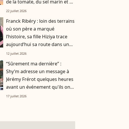
de la tomate, du sel marin et un
smoothie"
22 juillet 2026
Franck Ribéry : loin des terrains
où son père a marqué
l’histoire, sa fille Hiziya trace
aujourd’hui sa route dans un
tout autre univers
12 juillet 2026
“Sûrement ma dernière” :
Shy’m adresse un message à
Jérémy Frérot quelques heures
avant un événement qu'ils ont
vécu ensemble
17 juillet 2026