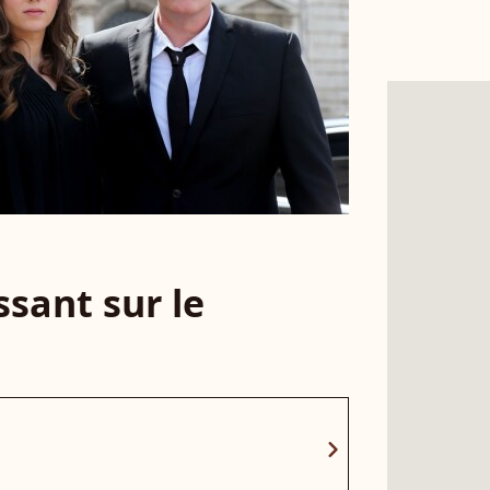
sant sur le
chevron_right