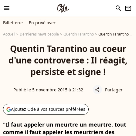
menu
search
newsletter
Billetterie
En privé avec
Accueil
Dernières news people
Quentin Tarantino
Quentin Tarantino au coeur d'une controverse : Il réagit, persiste et signe !
Quentin Tarantino au coeur
d'une controverse : Il réagit,
persiste et signe !
Publié le 5 novembre 2015 à 21:32
Partager
share
Ajoutez Ode à vos sources préférées
"Il faut appeler un meurtre un meurtre, tout
comme il faut appeler les meurtriers des