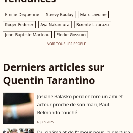
Emilie Dequenne
Steevy Boulay
Marc Lavoine
Roger Federer
Aya Nakamura
Bixente Lizarazu
Jean-Baptiste Marteau
Elodie Gossuin
VOIR TOUS LES PEOPLE
Derniers articles sur
Quentin Tarantino
Josiane Balasko perd encore un ami et
acteur proche de son mari, Paul
Belmondo touché
6 juin 2025
Du cinéma et de l'amour pour l'ouverture