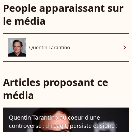
People apparaissant sur
le média
chevron_right
Quentin Tarantino
Articles proposant ce
média
Quentin Tarantino au coeur d'une
controverse : Il réagit, persiste et signe !