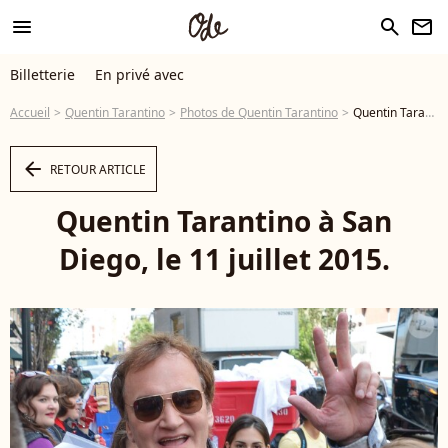
menu
search
newsletter
Billetterie
En privé avec
Accueil
Quentin Tarantino
Photos de Quentin Tarantino
Quentin Tarantino à San Diego, le 11 juillet 2015. - Photo
arrow_left
RETOUR ARTICLE
Quentin Tarantino à San
Diego, le 11 juillet 2015.