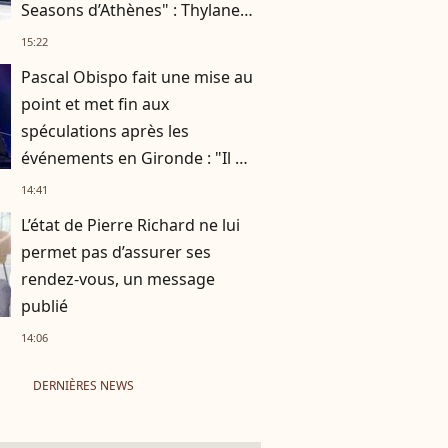
Seasons d’Athènes" : Thylane
Blondeau raconte ses
15:22
fiançailles
Pascal Obispo fait une mise au
point et met fin aux
spéculations après les
événements en Gironde : "Il me
semble important de
14:41
répondre"
L’état de Pierre Richard ne lui
permet pas d’assurer ses
rendez-vous, un message
publié
14:06
DERNIÈRES NEWS