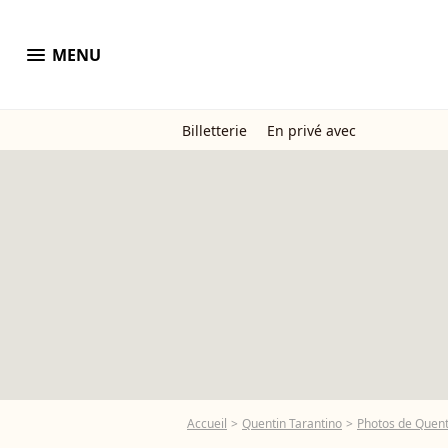
menu
MENU
Billetterie
En privé avec
Accueil
Quentin Tarantino
Photos de Quent