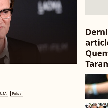
Derni
articl
Quen
Taran
 USA
Police