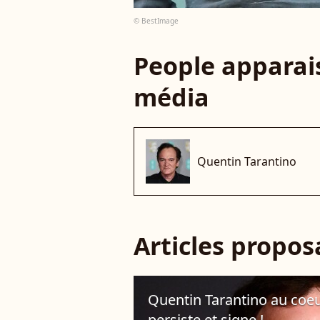
© BestImage
People apparais
média
Quentin Tarantino
Articles propo
Quentin Tarantino au coeur
persiste et signe !