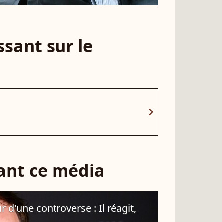
sant sur le
chevron_right
sant ce média
 d'une controverse : Il réagit,