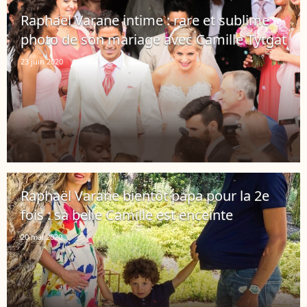
Raphaël Varane intime : rare et sublime
photo de son mariage avec Camille Tytgat
23 juin 2020
Raphaël Varane bientôt papa pour la 2e
fois : sa belle Camille est enceinte
20 mai 2020