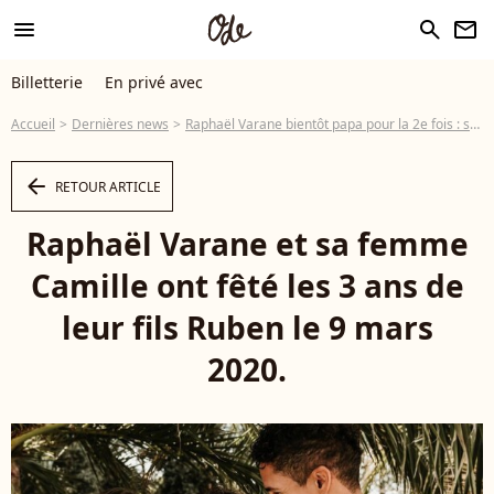
menu
search
newsletter
Billetterie
En privé avec
Accueil
Dernières news
Raphaël Varane bientôt papa pour la 2e fois : sa belle Camille est enceinte
arrow_left
RETOUR ARTICLE
Raphaël Varane et sa femme
Camille ont fêté les 3 ans de
leur fils Ruben le 9 mars
2020.