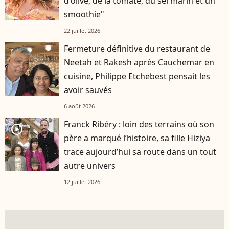
d'olive, de la tomate, du sel marin et un
smoothie"
22 juillet 2026
Fermeture définitive du restaurant de
Neetah et Rakesh après Cauchemar en
cuisine, Philippe Etchebest pensait les
avoir sauvés
6 août 2026
Franck Ribéry : loin des terrains où son
player2
père a marqué l’histoire, sa fille Hiziya
trace aujourd’hui sa route dans un tout
autre univers
12 juillet 2026