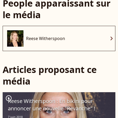
People apparaissant sur
le média
chevron_right
Reese Witherspoon
Articles proposant ce
média
player2
Reese Witherspoon : En bikini pour
annoncer une nouvelle "Revanche" !
7 juin 2018