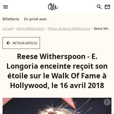
menu
search
newsletter
Billetterie
En privé avec
Accueil
Reese Witherspoon
Photos de Reese Witherspoon
Reese Witherspoon - E. Longoria enceinte reçoit son étoile sur le Walk Of Fame à Hollywood, le 16 avril 2018 - Photo
arrow_left
RETOUR ARTICLE
Reese Witherspoon - E.
Longoria enceinte reçoit son
étoile sur le Walk Of Fame à
Hollywood, le 16 avril 2018