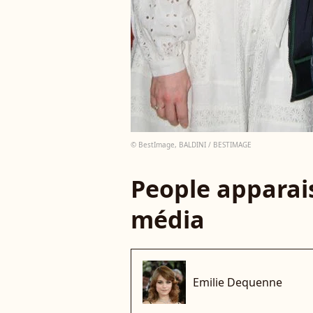
© BestImage, BALDINI / BESTIMAGE
People apparais
média
Emilie Dequenne