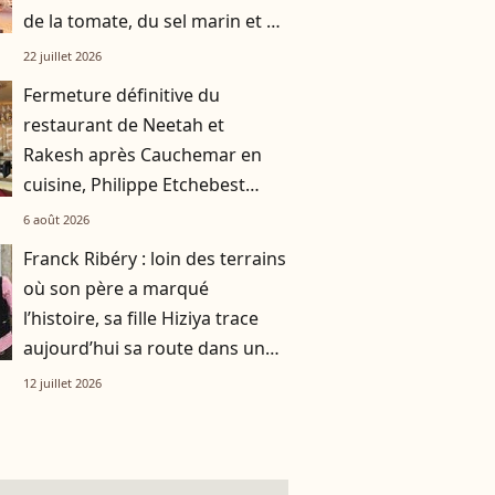
de la tomate, du sel marin et un
smoothie"
22 juillet 2026
Fermeture définitive du
restaurant de Neetah et
Rakesh après Cauchemar en
cuisine, Philippe Etchebest
pensait les avoir sauvés
6 août 2026
Franck Ribéry : loin des terrains
où son père a marqué
l’histoire, sa fille Hiziya trace
aujourd’hui sa route dans un
tout autre univers
12 juillet 2026