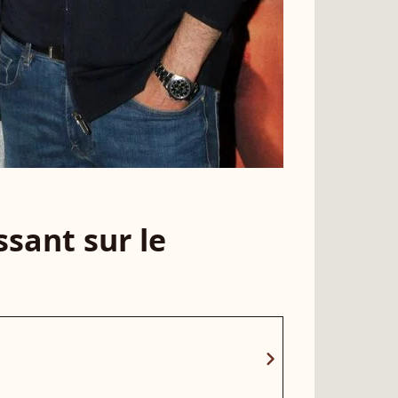
sant sur le
chevron_right