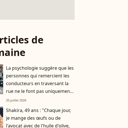
rticles de
maine
La psychologie suggère que les
personnes qui remercient les
conducteurs en traversant la
rue ne le font pas uniquement
par gratitude
20 juillet 2026
Shakira, 49 ans : "Chaque jour,
je mange des œufs ou de
l'avocat avec de l'huile d'olive,