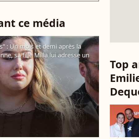
sant ce média
s” : Un mois et demi après la
ne, sa fille Milla lui adresse un
Top a
Emili
Dequ