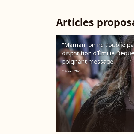
Articles propo
“Maman, on ne t’oublie pa
disparition d’Émilie Dequen
poignant message
29 avril 2025