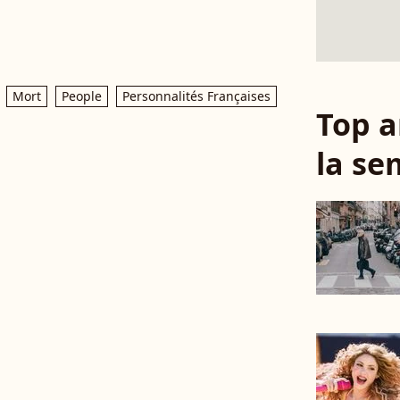
Mort
People
Personnalités Françaises
Top a
la se