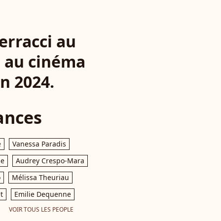
erracci au
" au cinéma
in 2024.
ances
e
Vanessa Paradis
le
Audrey Crespo-Mara
o
Mélissa Theuriau
t
Emilie Dequenne
VOIR TOUS LES PEOPLE