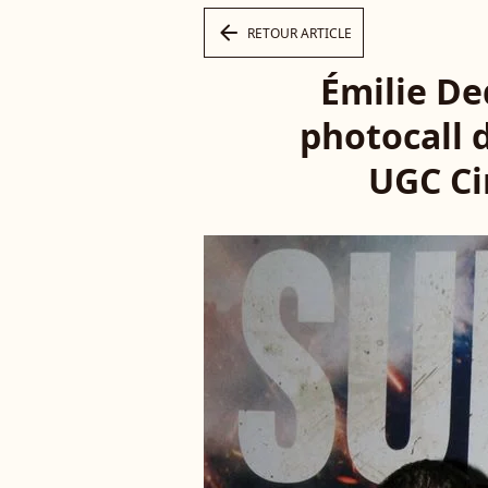
arrow_left
RETOUR ARTICLE
Émilie De
photocall 
UGC Cin