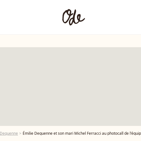
e Dequenne
Émilie Dequenne et son mari Michel Ferracci au photocall de l'équipe du film "Survivre" au cinéma UGC Ciné C