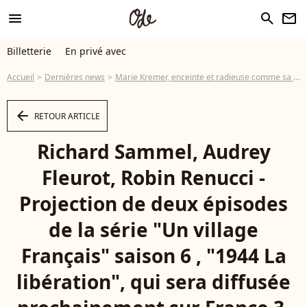
menu
search
newsletter
Billetterie
En privé avec
Accueil
Dernières news
Marie Kremer, enceinte et radieuse comme sa partenaire Audrey Fleurot !
arrow_left
RETOUR ARTICLE
Richard Sammel, Audrey
Fleurot, Robin Renucci -
Projection de deux épisodes
de la série "Un village
Français" saison 6 , "1944 La
libération", qui sera diffusée