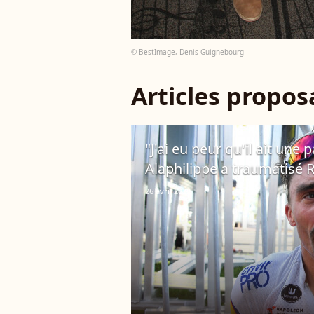
© BestImage, Denis Guignebourg
Articles propo
"J'ai eu peur qu'il ait une 
Alaphilippe a traumatisé 
26 avril 2022