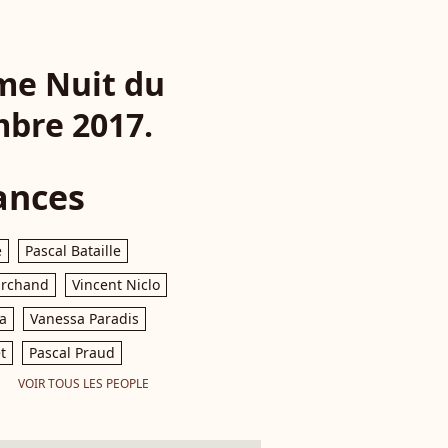
me Nuit du
mbre 2017.
ances
e
Pascal Bataille
archand
Vincent Niclo
a
Vanessa Paradis
t
Pascal Praud
VOIR TOUS LES PEOPLE