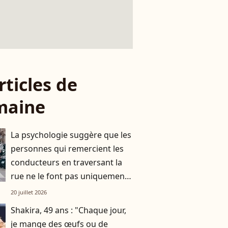
rticles de
maine
La psychologie suggère que les
personnes qui remercient les
conducteurs en traversant la
rue ne le font pas uniquement
par gratitude
20 juillet 2026
Shakira, 49 ans : "Chaque jour,
je mange des œufs ou de