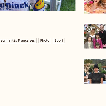
player2
rsonnalités Françaises
Photo
Sport