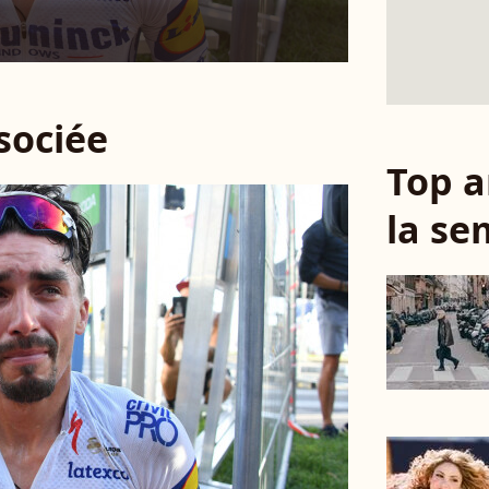
ssociée
Top a
la se