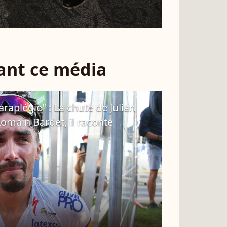
sant ce média
paraplégie" : La chute de Julian
Romain Bardet, il raconte