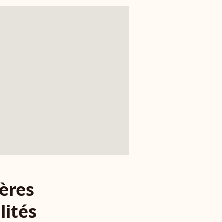
ères
lités