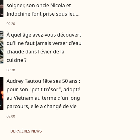
soigner, son oncle Nicola et
Indochine l’ont prise sous leur
aile
09:20
À quel âge avez-vous découvert
qu'il ne faut jamais verser d'eau
chaude dans l'évier de la
cuisine ?
08:38
Audrey Tautou fête ses 50 ans :
pour son "petit trésor", adopté
au Vietnam au terme d'un long
parcours, elle a changé de vie
08:00
DERNIÈRES NEWS