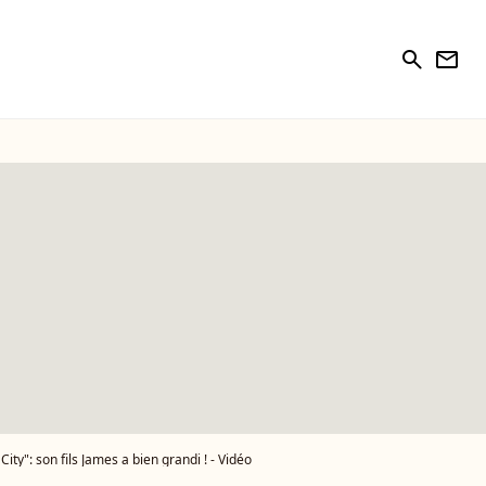
search
newsletter
ity": son fils James a bien grandi ! - Vidéo