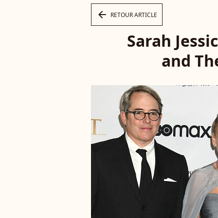
arrow_left
RETOUR ARTICLE
Sarah Jessic
and The