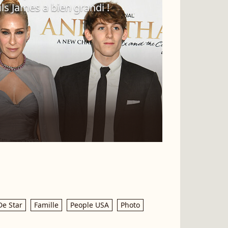
ils James a bien grandi !
De Star
Famille
People USA
Photo