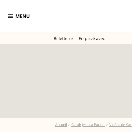
menu
MENU
Billetterie
En privé avec
Accueil
Sarah Jessica Parker
Vidéos de Sar