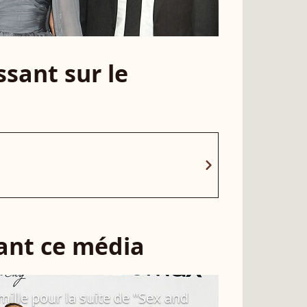
sant sur le
chevron_right
sant ce média
mille pour la suite de "Sex and