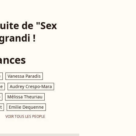
suite de "Sex
grandi !
ances
e
Vanessa Paradis
le
Audrey Crespo-Mara
o
Mélissa Theuriau
t
Emilie Dequenne
VOIR TOUS LES PEOPLE