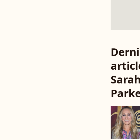
Derni
articl
Sarah
Park