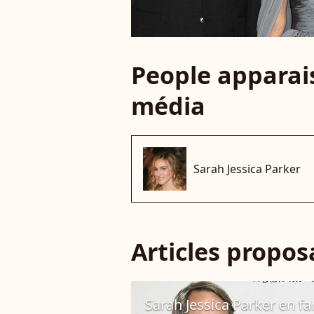
People apparais
média
Sarah Jessica Parker
Articles propo
Sarah Jessica Parker en fa