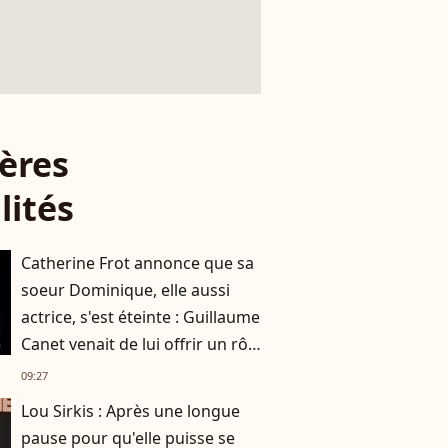
ères
lités
Catherine Frot annonce que sa
soeur Dominique, elle aussi
actrice, s'est éteinte : Guillaume
Canet venait de lui offrir un rôle
dans son film avec Marion
09:27
Cotillard
Lou Sirkis : Après une longue
pause pour qu'elle puisse se