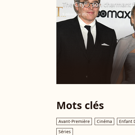
The City" : son charmant f
9 décembre 2021
Mots clés
Avant-Première
Cinéma
Enfant 
Séries