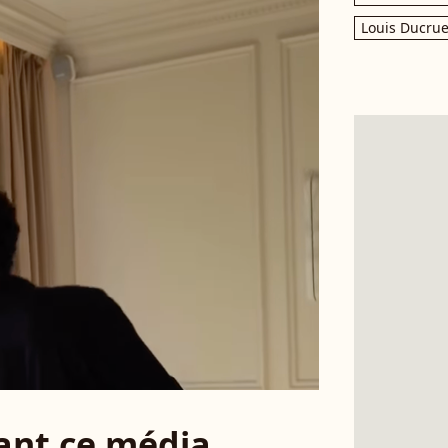
Louis Ducrue
sant ce média