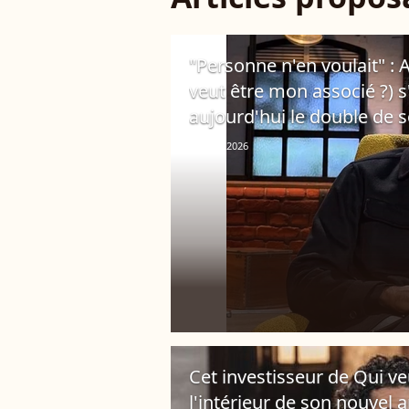
"Personne n'en voulait" : 
veut être mon associé ?) s'
aujourd'hui le double de s
15 avril 2026
Cet investisseur de Qui ve
l'intérieur de son nouvel