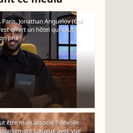
A Paris, Jonathan Anguelov (Qui
est offert un hôtel qui vaut
on prix !
ut être mon associé ? dévoile
 appartement luxueux avec vue