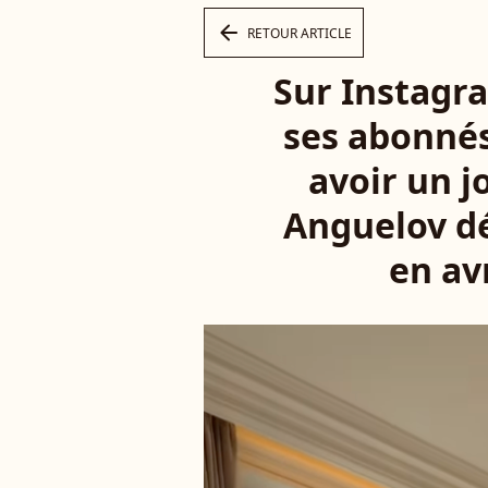
arrow_left
RETOUR ARTICLE
Sur Instagr
ses abonnés 
avoir un j
Anguelov dé
en av