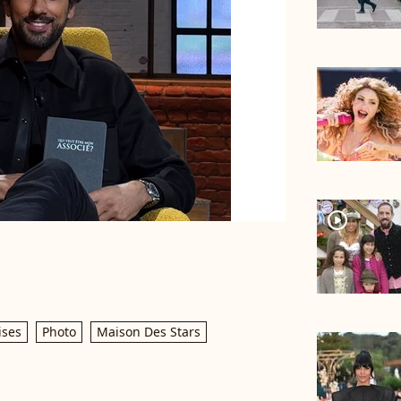
player2
ises
Photo
Maison Des Stars