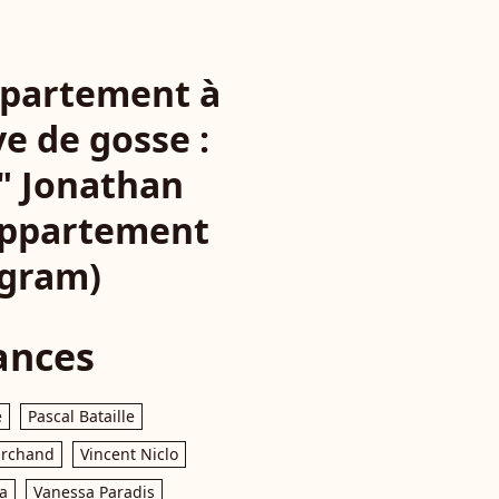
ppartement à
ve de gosse :
l" Jonathan
 appartement
agram)
ances
e
Pascal Bataille
archand
Vincent Niclo
a
Vanessa Paradis