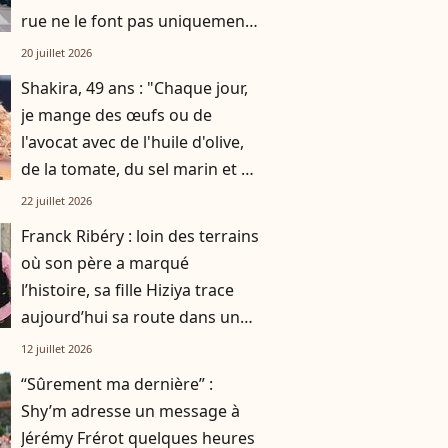
rue ne le font pas uniquement
par gratitude
20 juillet 2026
Shakira, 49 ans : "Chaque jour,
je mange des œufs ou de
l'avocat avec de l'huile d'olive,
de la tomate, du sel marin et un
smoothie"
22 juillet 2026
Franck Ribéry : loin des terrains
où son père a marqué
l’histoire, sa fille Hiziya trace
aujourd’hui sa route dans un
tout autre univers
12 juillet 2026
“Sûrement ma dernière” :
Shy’m adresse un message à
Jérémy Frérot quelques heures