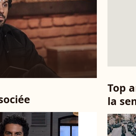
Top a
ssociée
la se