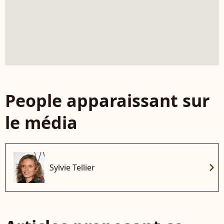
People apparaissant sur
le média
chevron_right
Sylvie Tellier