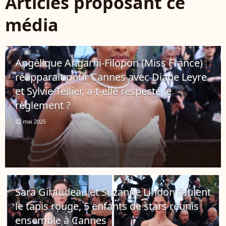
Articles proposant ce
média
Angélique Angarni-Filopon (Miss France)
réapparaît pour Cannes avec Diane Leyre
et Sylvie Tellier, a-t-elle respecté le
règlement ?
22 mai 2025
Sara Giraudeau et Suzanne Lindon foulent
le tapis rouge, 5 enfants de stars réunis
ensemble à Cannes