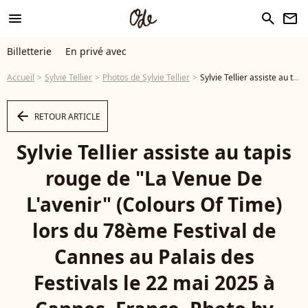
menu
search
newsletter
Billetterie
En privé avec
Accueil
Sylvie Tellier
Photos de Sylvie Tellier
Sylvie Tellier assiste au tapis rouge de "La Venue De L'avenir" (Colours Of Time) lors du 78ème Festival de Cannes au Palais des Festivals le 22 mai 2025 à Cannes, France. Photo by Jerome Domine/ABACAPRESS.COM - Photo
arrow_left
RETOUR ARTICLE
Sylvie Tellier assiste au tapis
rouge de "La Venue De
L'avenir" (Colours Of Time)
lors du 78ème Festival de
Cannes au Palais des
Festivals le 22 mai 2025 à