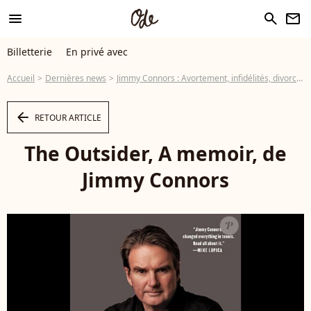
menu
search
newsletter
Billetterie
En privé avec
Accueil
Dernières news
Jimmy Connors : Avortement, infidélités, divorces... Sa vérité sur Chris Evert
arrow_left
RETOUR ARTICLE
The Outsider, A memoir, de
Jimmy Connors