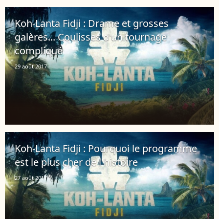
Koh-Lanta Fidji : Drame et grosses
galères... Coulisses d'un tournage
compliqué
29 août 2017
Koh-Lanta Fidji : Pourquoi le programme
est le plus cher de l'histoire
27 août 2017