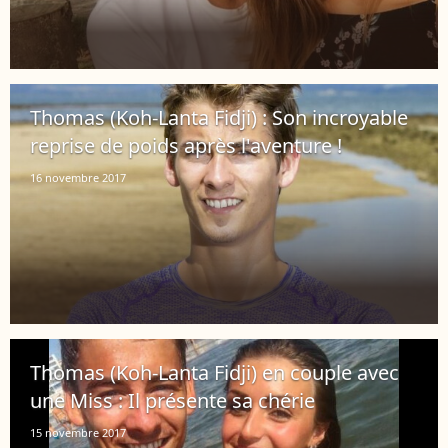
Thomas (Koh-Lanta Fidji) : Son incroyable
reprise de poids après l'aventure !
16 novembre 2017
Thomas (Koh-Lanta Fidji) en couple avec
une Miss : Il présente sa chérie
15 novembre 2017