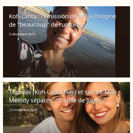
Koh-Lanta : l'émission de TF1 à l'origine
de "beaucoup" de ruptures
3 décembre 2019
Thomas (Koh-Lanta Fidji) et son ex-Miss
Mélody séparés : "Inutile de juger..."
12 novembre 2018