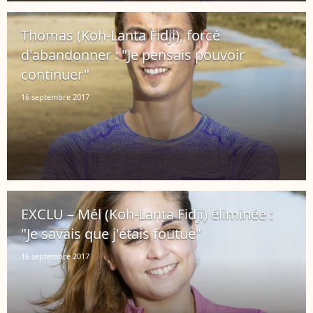
Thomas (Koh-Lanta Fidji), forcé
d'abandonner : "Je pensais pouvoir
continuer"
16 septembre 2017
EXCLU – Mél (Koh-Lanta Fidji) éliminée :
"Je savais que j'étais foutue"
16 septembre 2017