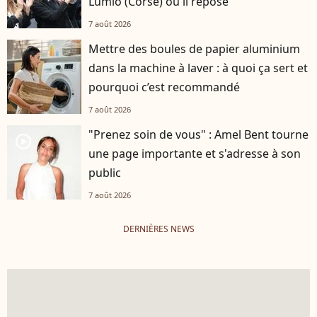
Lumio (Corse) où il repose
7 août 2026
Mettre des boules de papier aluminium
dans la machine à laver : à quoi ça sert et
pourquoi c’est recommandé
7 août 2026
"Prenez soin de vous" : Amel Bent tourne
player2
une page importante et s'adresse à son
public
7 août 2026
DERNIÈRES NEWS