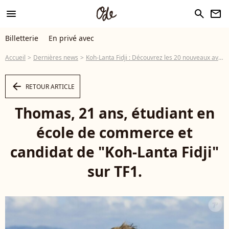
menu
search
newsletter
Billetterie
En privé avec
Accueil
Dernières news
Koh-Lanta Fidji : Découvrez les 20 nouveaux aventuriers !
arrow_left
RETOUR ARTICLE
Thomas, 21 ans, étudiant en
école de commerce et
candidat de "Koh-Lanta Fidji"
sur TF1.