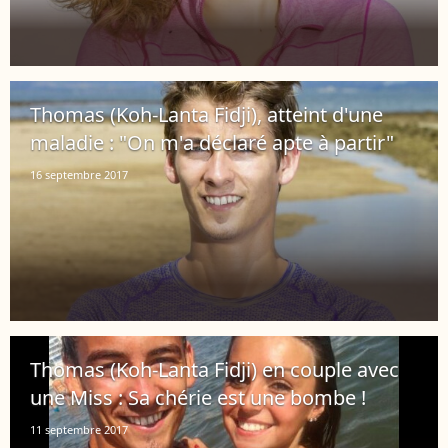
Thomas (Koh-Lanta Fidji), atteint d'une
maladie : "On m'a déclaré apte à partir"
16 septembre 2017
Thomas (Koh-Lanta Fidji) en couple avec
une Miss : Sa chérie est une bombe !
11 septembre 2017