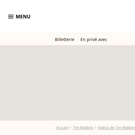
menu
MENU
Billetterie
En privé avec
Accueil
Tim Robbins
Vidéos de Tim Robbin