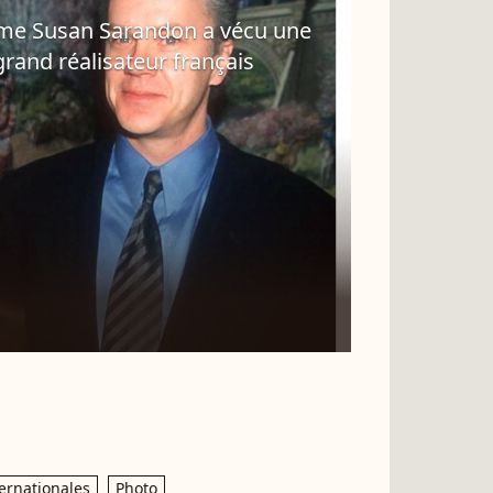
mme Susan Sarandon a vécu une
rand réalisateur français
ternationales
Photo