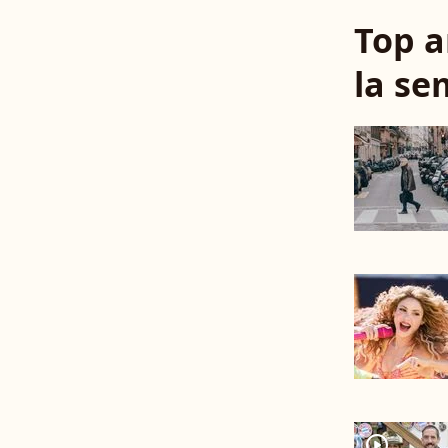
Top a
la se
player2