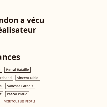
ndon a vécu
éalisateur
ances
e
Pascal Bataille
archand
Vincent Niclo
a
Vanessa Paradis
t
Pascal Praud
VOIR TOUS LES PEOPLE