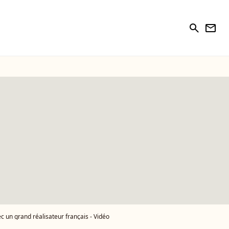
search
newsletter
 un grand réalisateur français - Vidéo