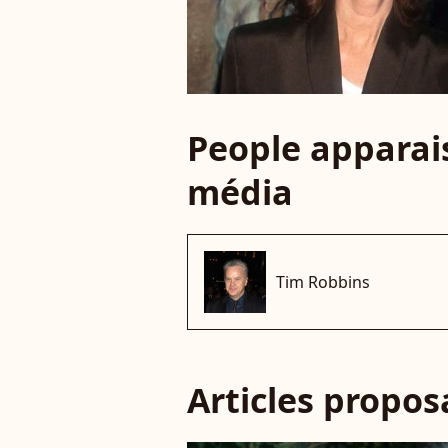
People apparais
média
Tim Robbins
Articles propo