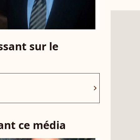
sant sur le
chevron_right
sant ce média