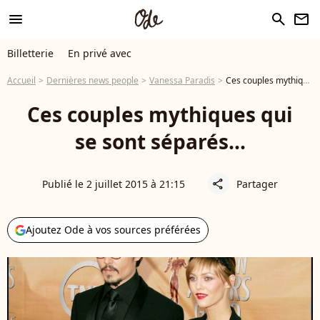
menu
search
newsletter
Billetterie
En privé avec
Accueil
Dernières news people
Vanessa Paradis
Ces couples mythiques qui se sont séparés...
Ces couples mythiques qui
se sont séparés...
Publié le 2 juillet 2015 à 21:15
Partager
share
Ajoutez Ode à vos sources préférées