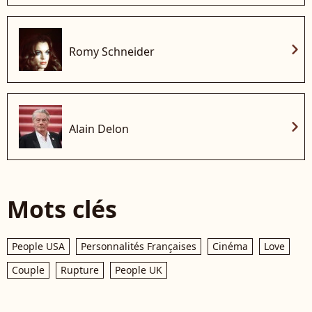
chevron_right
Romy Schneider
chevron_right
Alain Delon
Mots clés
People USA
Personnalités Françaises
Cinéma
Love
Couple
Rupture
People UK