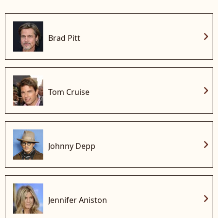
chevron_right
Brad Pitt
chevron_right
Tom Cruise
chevron_right
Johnny Depp
chevron_right
Jennifer Aniston