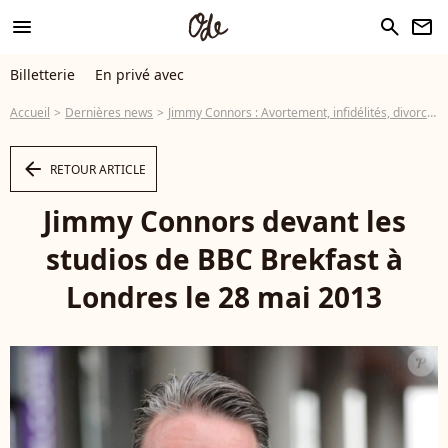
menu
search
newsletter
Billetterie
En privé avec
Accueil
Dernières news
Jimmy Connors : Avortement, infidélités, divorces... Sa vérité sur Chris Evert
arrow_left
RETOUR ARTICLE
Jimmy Connors devant les
studios de BBC Brekfast à
Londres le 28 mai 2013