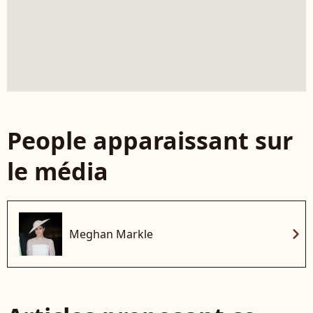
People apparaissant sur
le média
chevron_right
Meghan Markle