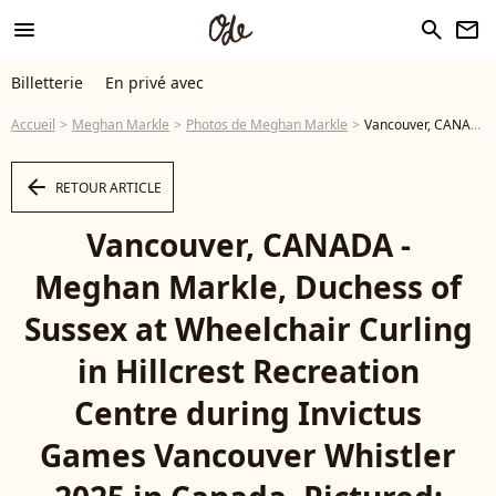
menu
search
newsletter
Billetterie
En privé avec
Accueil
Meghan Markle
Photos de Meghan Markle
Vancouver, CANADA - Meghan Markle, Duchess of Sussex at Wheelchair Curling in Hillcrest Recreation Centre during Invictus Games Vancouver Whistler 2025 in Canada. Pictured: Meghan Markle, Duchess of Sussex - Photo
arrow_left
RETOUR ARTICLE
Vancouver, CANADA -
Meghan Markle, Duchess of
Sussex at Wheelchair Curling
in Hillcrest Recreation
Centre during Invictus
Games Vancouver Whistler