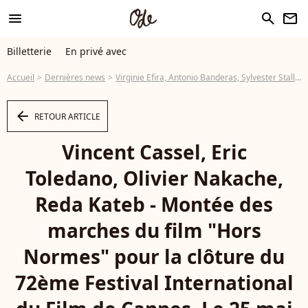
menu
search
newsletter
Billetterie
En privé avec
Accueil
Dernières news
Virginie Efira, Antonio Banderas, Sylvester Stallone... In love au final de Cannes
arrow_left
RETOUR ARTICLE
Vincent Cassel, Eric
Toledano, Olivier Nakache,
Reda Kateb - Montée des
marches du film "Hors
Normes" pour la clôture du
72ème Festival International