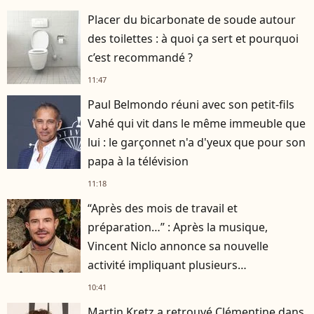
Placer du bicarbonate de soude autour
des toilettes : à quoi ça sert et pourquoi
c’est recommandé ?
11:47
Paul Belmondo réuni avec son petit-fils
Vahé qui vit dans le même immeuble que
lui : le garçonnet n'a d'yeux que pour son
papa à la télévision
11:18
“Après des mois de travail et
préparation…” : Après la musique,
Vincent Niclo annonce sa nouvelle
activité impliquant plusieurs
personnalités
10:41
Martin Kretz a retrouvé Clémentine dans