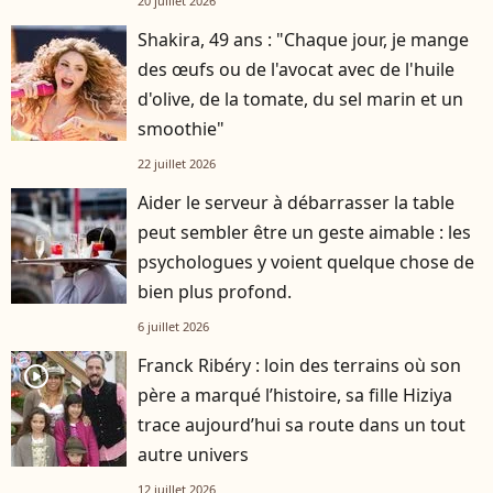
20 juillet 2026
Shakira, 49 ans : "Chaque jour, je mange
des œufs ou de l'avocat avec de l'huile
d'olive, de la tomate, du sel marin et un
smoothie"
22 juillet 2026
Aider le serveur à débarrasser la table
peut sembler être un geste aimable : les
psychologues y voient quelque chose de
bien plus profond.
6 juillet 2026
Franck Ribéry : loin des terrains où son
player2
père a marqué l’histoire, sa fille Hiziya
trace aujourd’hui sa route dans un tout
autre univers
12 juillet 2026