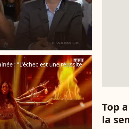
née : "L'échec est une réussite
Top a
la se