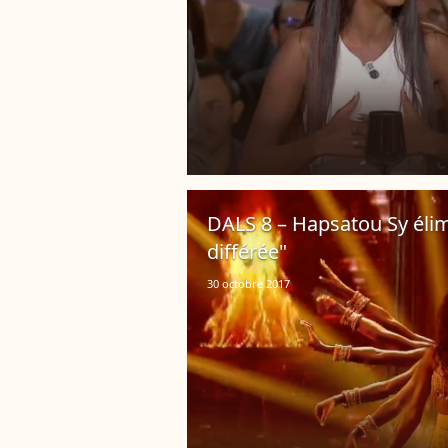
DALS 8 – Hapsatou Sy élimi
différée"
30 octobre 2017