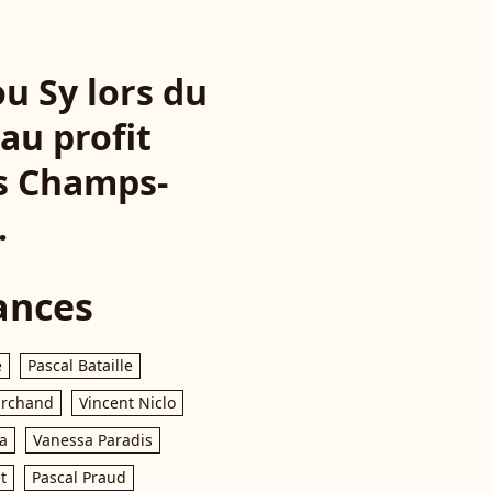
u Sy lors du
au profit
es Champs-
.
ances
e
Pascal Bataille
archand
Vincent Niclo
a
Vanessa Paradis
t
Pascal Praud