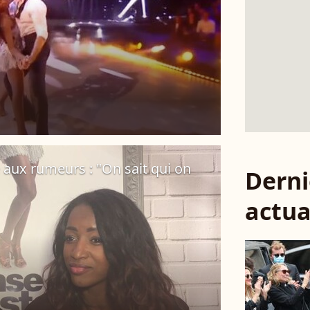
aux rumeurs : "On sait qui on
Derni
actua