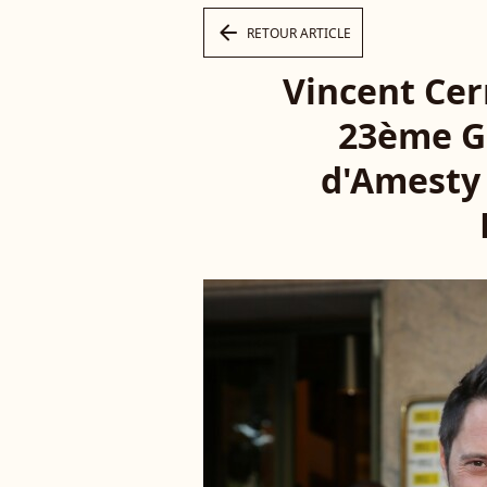
arrow_left
RETOUR ARTICLE
Vincent Cer
23ème Ga
d'Amesty 