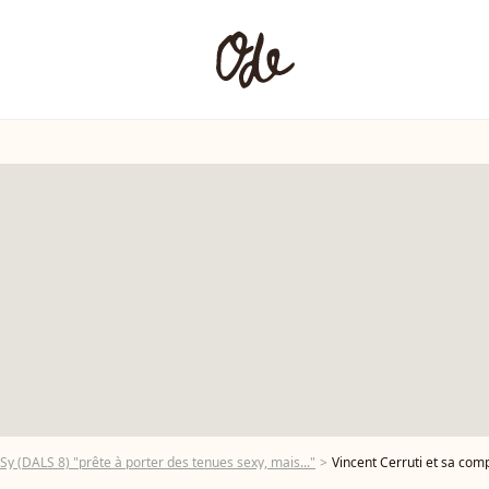
y (DALS 8) "prête à porter des tenues sexy, mais..."
Vincent Cerruti et sa compagne Hapsatou Sy lors du 23ème Gala "Musique contre