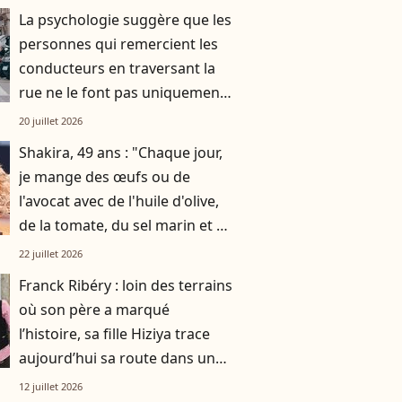
La psychologie suggère que les
personnes qui remercient les
conducteurs en traversant la
rue ne le font pas uniquement
par gratitude
20 juillet 2026
Shakira, 49 ans : "Chaque jour,
je mange des œufs ou de
l'avocat avec de l'huile d'olive,
de la tomate, du sel marin et un
smoothie"
22 juillet 2026
Franck Ribéry : loin des terrains
où son père a marqué
l’histoire, sa fille Hiziya trace
aujourd’hui sa route dans un
tout autre univers
12 juillet 2026