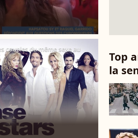
 Des couples du même sexe au
Top a
la se