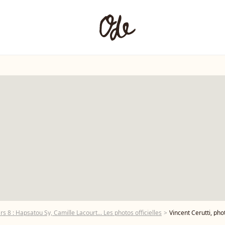
s 8 : Hapsatou Sy, Camille Lacourt... Les photos officielles
Vincent Cerutti, photo