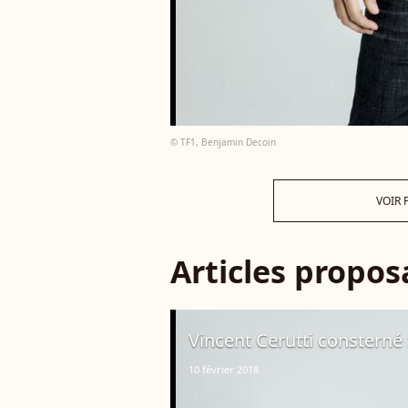
© TF1, Benjamin Decoin
VOIR 
Articles propo
Vincent Cerutti consterné :
10 février 2018