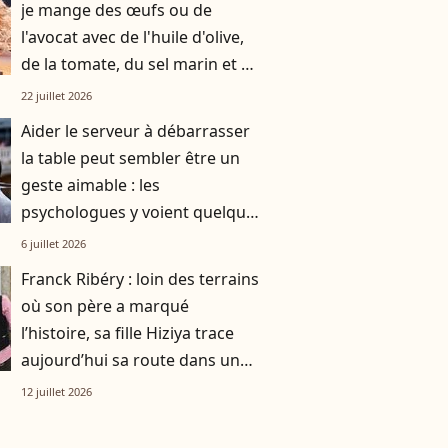
je mange des œufs ou de
l'avocat avec de l'huile d'olive,
de la tomate, du sel marin et un
smoothie"
22 juillet 2026
Aider le serveur à débarrasser
la table peut sembler être un
geste aimable : les
psychologues y voient quelque
chose de bien plus profond.
6 juillet 2026
Franck Ribéry : loin des terrains
où son père a marqué
l’histoire, sa fille Hiziya trace
aujourd’hui sa route dans un
tout autre univers
12 juillet 2026