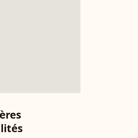
ères
lités