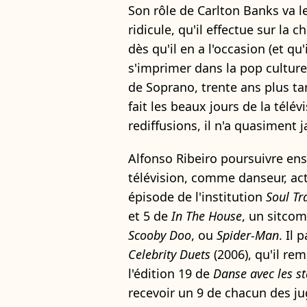
Son rôle de Carlton Banks va l
ridicule, qu'il effectue sur la 
dès qu'il en a l'occasion (et qu
s'imprimer dans la pop culture
de Soprano, trente ans plus ta
fait les beaux jours de la télév
rediffusions, il n'a quasiment 
Alfonso Ribeiro poursuivre ensu
télévision, comme danseur, act
épisode de l'institution
Soul Tr
et 5 de
In The House
, un sitcom
Scooby Doo
, ou
Spider-Man
. Il 
Celebrity Duets
(2006), qu'il re
l'édition 19 de
Danse avec les st
recevoir un 9 de chacun des ju