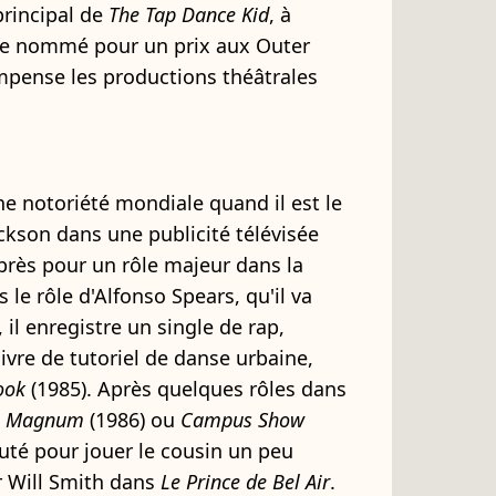
 principal de
The Tap Dance Kid
, à
me nommé pour un prix aux Outer
ompense les productions théâtrales
ne notoriété mondiale quand il est le
ckson dans une publicité télévisée
après pour un rôle majeur dans la
s le rôle d'Alfonso Spears, qu'il va
 il enregistre un single de rap,
livre de tutoriel de danse urbaine,
ook
(1985). Après quelques rôles dans
e
Magnum
(1986) ou
Campus Show
ruté pour jouer le cousin un peu
r Will Smith dans
Le Prince de Bel Air
.