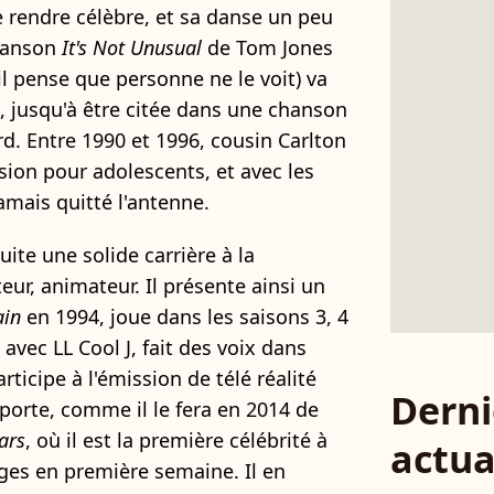
e rendre célèbre, et sa danse un peu
chanson
It's Not Unusual
de Tom Jones
'il pense que personne ne le voit) va
, jusqu'à être citée dans une chanson
rd. Entre 1990 et 1996, cousin Carlton
ision pour adolescents, et avec les
jamais quitté l'antenne.
ite une solide carrière à la
eur, animateur. Il présente ainsi un
ain
en 1994, joue dans les saisons 3, 4
 avec LL Cool J, fait des voix dans
participe à l'émission de télé réalité
Derni
mporte, comme il le fera en 2014 de
ars
, où il est la première célébrité à
actua
ges en première semaine. Il en