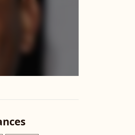
ances