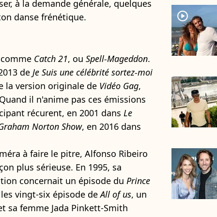
ser, à la demande générale, quelques
player2
lton danse frénétique.
u, comme
Catch 21
, ou
Spell-Mageddon
.
n 2013 de
Je Suis une célébrité sortez-moi
e la version originale de
Vidéo Gag
,
 Quand il n'anime pas ces émissions
rticipant récurent, en 2001 dans
Le
Graham Norton Show
, en 2016 dans
méra à faire le pitre, Alfonso Ribeiro
açon plus sérieuse. En 1995, sa
ation concernait un épisode du
Prince
r les vingt-six épisode de
All of us
, un
 et sa femme Jada Pinkett-Smith