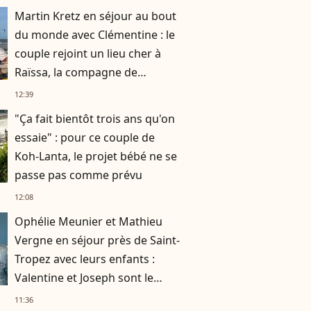
Martin Kretz en séjour au bout
du monde avec Clémentine : le
couple rejoint un lieu cher à
Raïssa, la compagne de
Raphaël
12:39
"Ça fait bientôt trois ans qu'on
essaie" : pour ce couple de
Koh-Lanta, le projet bébé ne se
passe pas comme prévu
12:08
Ophélie Meunier et Mathieu
Vergne en séjour près de Saint-
Tropez avec leurs enfants :
Valentine et Joseph sont le
parfait mélange de leurs
11:36