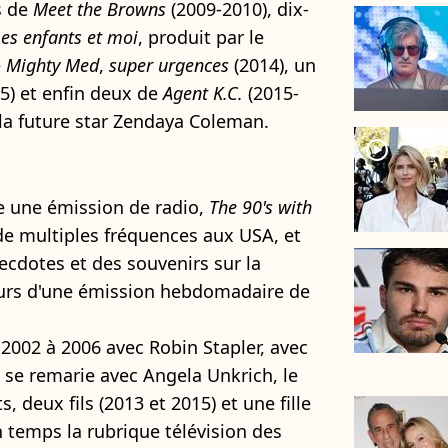
s de
Meet the Browns
(2009-2010), dix-
s enfants et moi
, produit par le
e
Mighty Med
,
super urgences
(2014), un
5) et enfin deux de
Agent K.C.
(2015-
 la future star Zendaya Coleman.
player2
ime une émission de radio,
The 90's with
de multiples fréquences aux USA, et
ecdotes et des souvenirs sur la
urs d'une émission hebdomadaire de
 2002 à 2006 avec Robin Stapler, avec
 il se remarie avec Angela Unkrich, le
, deux fils (2013 et 2015) et une fille
un temps la rubrique télévision des