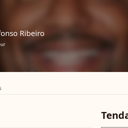
fonso Ribeiro
eur
S
Tend