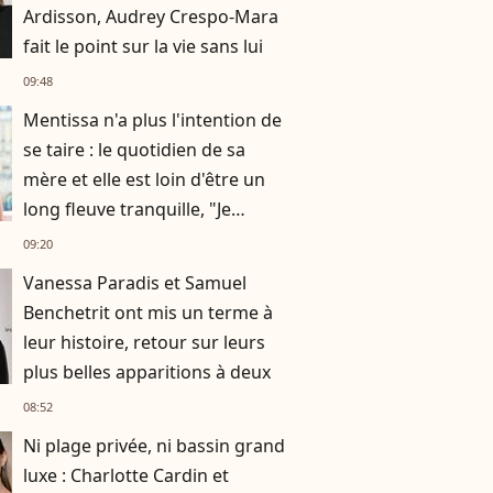
Ardisson, Audrey Crespo-Mara
fait le point sur la vie sans lui
09:48
Mentissa n'a plus l'intention de
se taire : le quotidien de sa
mère et elle est loin d'être un
long fleuve tranquille, "Je
n'aurais jamais cru en parler
09:20
publiquement"
Vanessa Paradis et Samuel
Benchetrit ont mis un terme à
leur histoire, retour sur leurs
plus belles apparitions à deux
08:52
Ni plage privée, ni bassin grand
luxe : Charlotte Cardin et