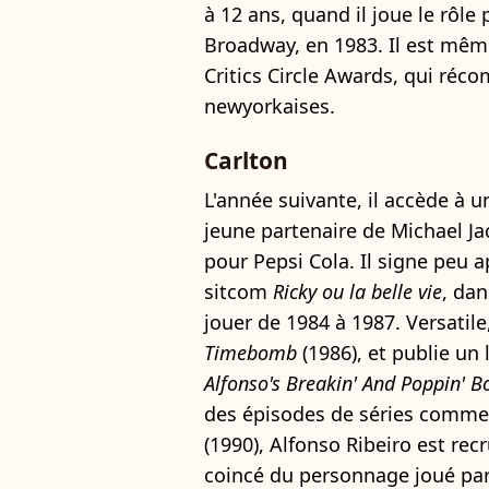
à 12 ans, quand il joue le rôle
Broadway, en 1983. Il est mê
Critics Circle Awards, qui réc
newyorkaises.
Carlton
L'année suivante, il accède à u
jeune partenaire de Michael Ja
pour Pepsi Cola. Il signe peu 
sitcom
Ricky ou la belle vie
, dan
jouer de 1984 à 1987. Versatile,
Timebomb
(1986), et publie un 
Alfonso's Breakin' And Poppin' B
des épisodes de séries comm
(1990), Alfonso Ribeiro est rec
coincé du personnage joué pa