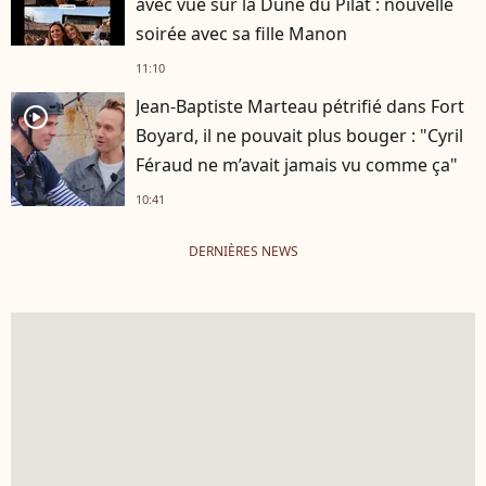
avec vue sur la Dune du Pilat : nouvelle
soirée avec sa fille Manon
11:10
Jean-Baptiste Marteau pétrifié dans Fort
player2
Boyard, il ne pouvait plus bouger : "Cyril
Féraud ne m’avait jamais vu comme ça"
10:41
DERNIÈRES NEWS