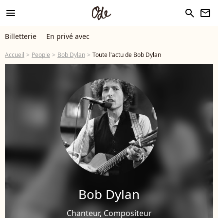
menu
search
newsletter
Billetterie
En privé avec
Accueil
People
Bob Dylan
Toute l'actu de Bob Dylan
Bob Dylan
Chanteur, Compositeur