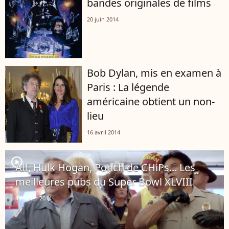
bandes originales de films
20 juin 2014
Bob Dylan, mis en examen à
Paris : La légende
américaine obtient un non-
lieu
16 avril 2014
player2
Alf, Hulk Hogan, Ponch de CHiPs... Les
meilleures pubs du Super Bowl XLVIII
4 février 2014