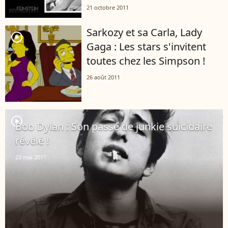
21 octobre 2011
Sarkozy et sa Carla, Lady
player2
Gaga : Les stars s'invitent
toutes chez les Simpson !
26 août 2011
player2
Bob Dylan : Son passé de junkie suicidaire
révélé !
23 mai 2011