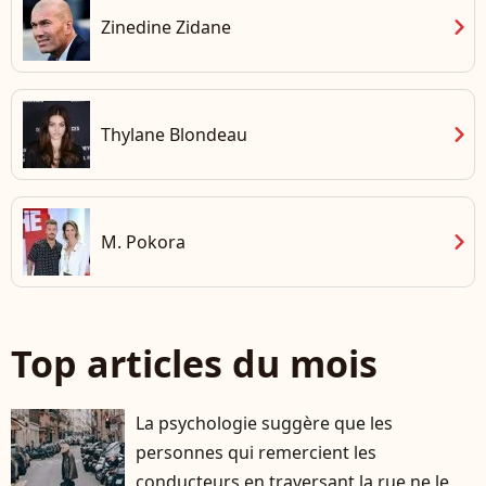
chevron_right
Zinedine Zidane
chevron_right
Thylane Blondeau
chevron_right
M. Pokora
Top articles du mois
La psychologie suggère que les
personnes qui remercient les
conducteurs en traversant la rue ne le