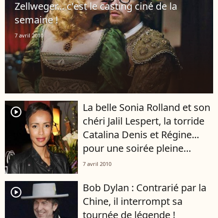
Zellweger... c'est le casting ciné de la
semaine !
7 avril 2010
La belle Sonia Rolland et son
player2
chéri Jalil Lespert, la torride
Catalina Denis et Régine...
pour une soirée pleine
d'amour !
7 avril 2010
Bob Dylan : Contrarié par la
player2
Chine, il interrompt sa
tournée de légende !