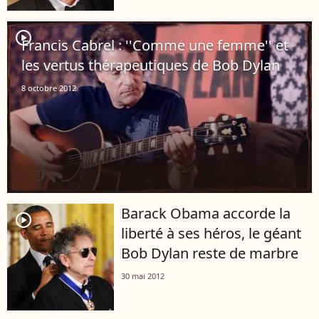
player2
Francis Cabrel : ''Comme une femme'' et
les vertus thérapeutiques de Bob Dylan
8 octobre 2012
Barack Obama accorde la
player2
liberté à ses héros, le géant
Bob Dylan reste de marbre
30 mai 2012