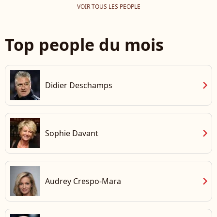
VOIR TOUS LES PEOPLE
Top people du mois
chevron_right
Didier Deschamps
chevron_right
Sophie Davant
chevron_right
Audrey Crespo-Mara