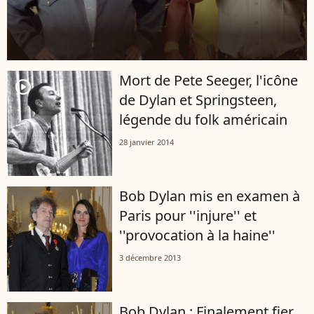
Mort de Pete Seeger, l'icône
player2
de Dylan et Springsteen,
légende du folk américain
28 janvier 2014
Bob Dylan mis en examen à
Paris pour ''injure'' et
''provocation à la haine''
3 décembre 2013
Bob Dylan : Finalement fier