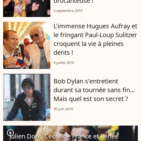
brocanteuse !
4 septembre 2010
L'immense Hugues Aufray et
le fringant Paul-Loup Sulitzer
croquent la vie à pleines
dents !
4 juillet 2010
Bob Dylan s'entretient
durant sa tournée sans fin...
Mais quel est son secret ?
30 juin 2010
player2
Julien Doré, Cécile de France et Renée