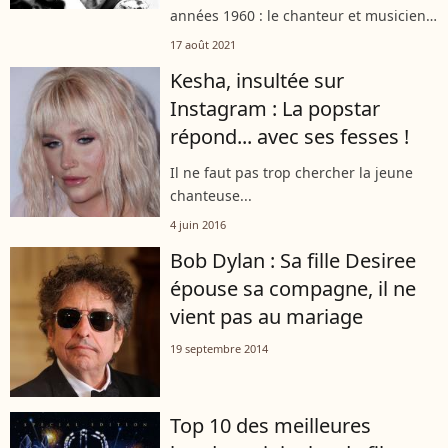
années 1960 : le chanteur et musicien
Bob Dylan aurait abusé sexuellement
17 août 2021
d'une jeune fille de 12 ans. La
Kesha, insultée sur
plaignante a finalement déposé
Instagram : La popstar
plainte...
répond... avec ses fesses !
Il ne faut pas trop chercher la jeune
chanteuse...
4 juin 2016
Bob Dylan : Sa fille Desiree
épouse sa compagne, il ne
vient pas au mariage
19 septembre 2014
Top 10 des meilleures