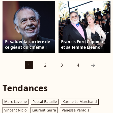
Et saluer la carrière de
Francis Ford Coppola
ce géant du cinéma !
et sa femme Eleanor
Bravo à lui ! Francis
en 2006 à Cannes
Ford Coppola -
Projection du film
arrow_right
1
2
3
4
"Megalopolis" lors de
la 50ème édition du
Festival du Cinéma
Tendances
américain à Deauville.
Le 13 septembre 2024 ©
Denis Guignebourg /
Marc Lavoine
Pascal Bataille
Karine Le Marchand
Bestimage
Vincent Niclo
Laurent Gerra
Vanessa Paradis