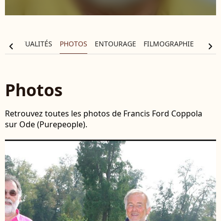
IE
ACTUALITÉS
PHOTOS
ENTOURAGE
FILMOGRAPHIE
chevron_left
chevron_right
Photos
Retrouvez toutes les photos de Francis Ford Coppola
sur Ode (Purepeople).