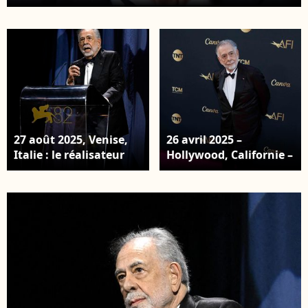
l’ensemble de sa carrière son honneur au TCL
Chinese Theatre. © Backgrid USA / Bestimage
27 août 2025, Venise,
26 avril 2025 –
Italie : le réalisateur
Hollywood, Californie –
américain Francis Ford
Francis Ford Coppola.
Coppola prononce un
Cérémonie de remise
discours lors de la
du prix AFI pour
cérémonie de remise
l’ensemble de sa
du Lion d’or pour
carrière son honneur
l’ensemble de sa
au TCL Chinese
carrière au 82ᵉ Festival
Theatre. © Photo Press
international du film
Service / BESTIMAGE
de Venise, Italie, le 27
août 2025. © ANSA /