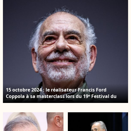
international du film
de Venise – Jour 1 –
Tapis rouge
d’ouverture pour la
cérémonie du Lion d’or
d’honneur décerné à
Werner Herzog. Sur la
photo : Francis Ford
Coppola, le 27 aout
2025 © Alessandro
Bremec/IPA via ZUMA
Press / Bestimage)
15 octobre 2024 : le réalisateur Francis Ford
Coppola à sa masterclass lors du 19ᵉ Festival du
film de Rome à la Sala Sinopoli, à Rome, Italie. ©
Zuma Press / Bestimage