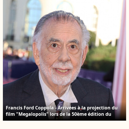
du 77ème Festival
du 77ème Festival
International du Film
International du Film
de Cannes le 17 mai
de Cannes le 17 mai
2024. © Jack
2024. © Jack
Tribeca/Bestimage
Tribeca/Bestimage
Francis Ford Coppola - Arrivées à la projection du
film "Megalopolis" lors de la 50ème édition du
Festival du Cinéma américain à Deauville. Le 13
septembre 2024 © Denis Guignebourg / Bestimage