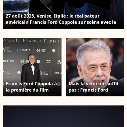
27 août 2025, Venise, Italie : le réalisateur
américain Francis Ford Coppola sur scène avec le
réalisateur allemand Werner Herzog lors de la
cérémonie de remise du Lion d’or pour l’ensemble
de sa carrière au 82ᵉ Festival international du film
de Venise, Italie © ANSA via ZUMA Press /
Bestimage
Francis Ford Coppola à
Mais la vente ne suffit
la première du film
pas : Francis Ford
Megalopolis aux
Coppola poursuit ses
studios Cinecittà à
sacrifices. On passe
Rome. ©
alors des objets de luxe
Goff/Bestimage
aux biens personnels
Venise, 82ᵉ Festival