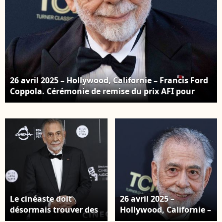
film La Grazia lors du
81ᵉ Festival
international du film
de Venise, Italie. ©
Laurent Lairys /
PSNEWZ / Bestimage
26 avril 2025 – Hollywood, Californie – Francis Ford
Coppola. Cérémonie de remise du prix AFI pour
l’ensemble de sa carrière son honneur au TCL
Chinese Theatre. © Photo Press Service /
BESTIMAGE
Le cinéaste doit
26 avril 2025 –
désormais trouver des
Hollywood, Californie –
solutions pour
Francis Ford Coppola.