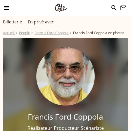
menu
search
newsletter
Billetterie
En privé avec
Accueil
People
Francis Ford Coppola
Francis Ford Coppola en photos
Francis Ford Coppola
Réalisateur, Producteur, Scénariste