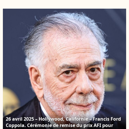
remonter la pente. Le
Cérémonie de remise
réalisateur Francis
du prix AFI pour
Ford Coppola sur le
l’ensemble de sa
tapis rouge de l'avant-
carrière son honneur
première du film
au TCL Chinese
Megalopolis lors du 19ᵉ
Theatre. © Backgrid
Festival du film de
USA / Bestimage
Rome (Italie), le 14
octobre 2024. © Inside
/ Panoramic /
Bestimage
26 avril 2025 – Hollywood, Californie – Francis Ford
Coppola. Cérémonie de remise du prix AFI pour