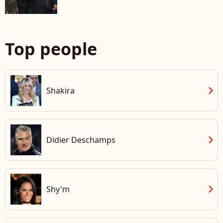
Top people
chevron_right
Shakira
chevron_right
Didier Deschamps
chevron_right
Shy'm