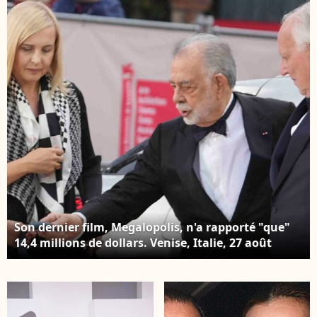
Ford Coppola (C) et
d'ouverture du 81ème
Werner Herzog à la
festival international
cérémonie 'La Grazia'
du film de Venise,
ANSA/ETTORE
Laurent Lairys
FERRARI. (Credit
/PSNEWZ / Bestimage
Image: © ANSA via
ZUMA Press /
Bestimage)
Son dernier film, Megalopolis, n'a rapporté "que"
14,4 millions de dollars. Venise, Italie, 27 août
2025. Lena Herzog, Francis Ford Coppola et Werner
Herzog Laurent Lairys /PSNEWZ / Bestimage