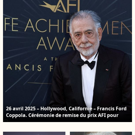
dans le cadre de la
Rome à la Sala
Fashion Week de Paris,
Sinopoli, à Rome,
France, le 24 juin 2025.
Italie. © Zuma Press /
© Olivier Borde /
Bestimage
Bestimage
26 avril 2025 – Hollywood, Californie – Francis Ford
Coppola. Cérémonie de remise du prix AFI pour
l’ensemble de sa carrière son honneur au TCL
Chinese Theatre. © Backgrid USA / Bestimage