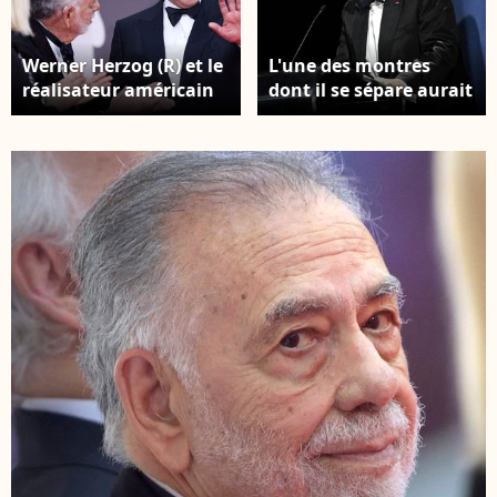
Werner Herzog (R) et le
L'une des montres
réalisateur américain
dont il se sépare aurait
Francis Ford Coppola
nécessité 9 ans de
sur le tapis rouge de la
travail ! Venise, Italie :
cérémonie d'ouverture
Venise, 82e Festival
de la 82e Mostra de
international du film
Venise à Venise, Italie,
de Venise 2025 - Soirée
le 27 août 2025. Photo
1 - Cérémonie
by
d'ouverture et remise
Xinhua/ABACAPRESS.COM/Li
du Lion d'or pour
Jing)
l'ensemble de sa
carrière à Werner
Herzog. Sur la photo,
Francis Ford Coppola
(Crédit image : ©
Simone Comi/IPA via
ZUMA Press /
Bestimage)