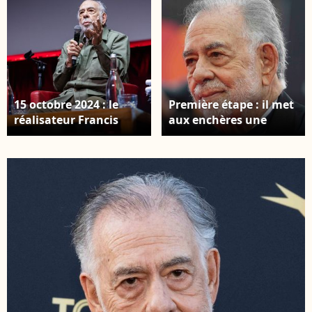
15 octobre 2024 : le
Première étape : il met
réalisateur Francis
aux enchères une
Ford Coppola à sa
précieuse collection de
masterclass lors du 19ᵉ
montres. Parmi elles,
Festival du film de
une pièce unique co-
Rome à la Sala
conçue avec F.P.
Sinopoli, à Rome,
Journe, estimée à plus
Italie. © Zuma Press /
d’un million. Venise,
Bestimage
Italie, 27 août 2025.
Francis Ford Coppola
arrive sur le tapis
rouge pour la
cérémonie d’ouverture
et la projection-gala du