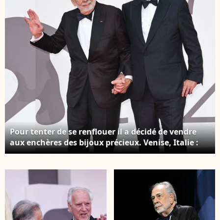
Featureflash Photo by
Alamy/ABACAPRESS.COM
Pour tenter de se renflouer il a décidé de vendre
aux enchères des bijoux précieux. Venise, Italie :
Venise, 82e Festival international du film de Venise
2025 - Soirée 1 - Tapis rouge d'ouverture. Sur la
photo : Francis Ford Coppola, Werner Herzog
(Crédit image : © Simone Comi/IPA via ZUMA Press
/ Bestimage)