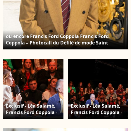
ou encore Francis Ford Coppola Francis Ford
Coppola – Photocall du Défilé de mode Saint
Laurent Homme, Collection Printemps-Été 2026
dans le cadre de la Fashion Week de Paris, France,
le 24 juin 2025. © Olivier Borde / Bestimage
Exclusif - Léa Salamé,
Exclusif - Léa Salamé,
Francis Ford Coppola -
Francis Ford Coppola -
Plateau de l'émission
Plateau de l'émission
"Quelle Epoque !" lors
"Quelle Epoque!" lors