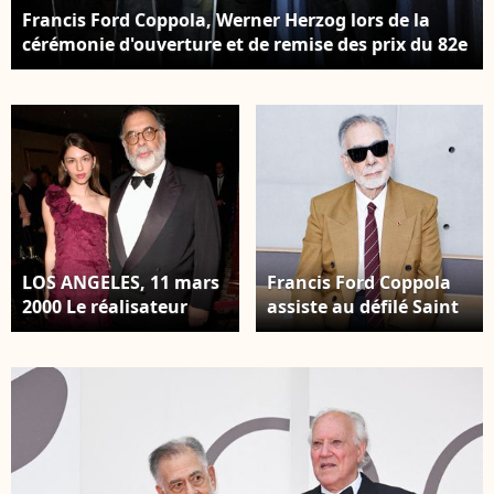
Francis Ford Coppola, Werner Herzog lors de la
cérémonie d'ouverture et de remise des prix du 82e
Festival international du film de Venise, Venise,
Italie, le 27 août 2025. Photo par Simone
Comi/IPA/ABACAPRESS.COM
LOS ANGELES, 11 mars
Francis Ford Coppola
2000 Le réalisateur
assiste au défilé Saint
Francis Ford Coppola
Laurent printemps-été
et sa fille Sophia
2026 lors de la semaine
Coppola lors de la
de la mode masculine
remise des prix de la
à Paris, France, le 24
Directors Guild of
juin 2025. Photo
America à Los Angeles.
Aldama/DPA/ABACAPRES
© Paul Smith /