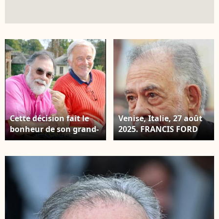
Cette décision fait le
Venise, Italie, 27 août
bonheur de son grand-
2025. FRANCIS FORD
père paternel, Jean-
COPPOLA arrivant sur
Louis Croquet Francis
le tapis rouge pour la
Ford Coppola inaugure
cérémonie d'ouverture
les vendanges de la
et la projection de gala
première cuvée Marie-
du film La Grazia lors
Antoinette au Hameau
du 81e Festival
de la Reine au château
international du film
de Versailles. Il s'agit
de Venise, à Venise, en