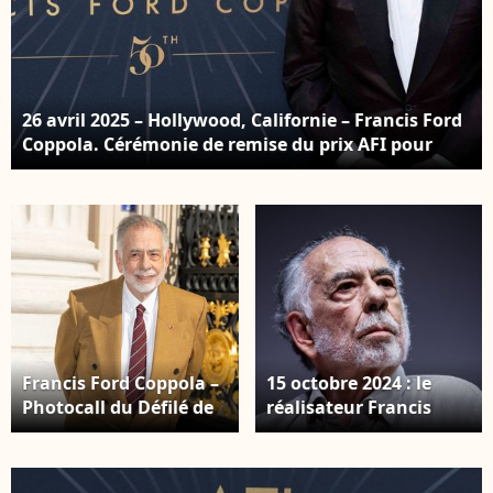
Coppola, le 27 aout
2025 © Zuma Press /
Bestimage
26 avril 2025 – Hollywood, Californie – Francis Ford
Coppola. Cérémonie de remise du prix AFI pour
l’ensemble de sa carrière son honneur au TCL
Chinese Theatre. © Photo Press Service /
BESTIMAGE
Francis Ford Coppola –
15 octobre 2024 : le
Photocall du Défilé de
réalisateur Francis
mode Saint Laurent
Ford Coppola à sa
Homme, Collection
masterclass lors du 19ᵉ
Printemps-Été 2026
Festival du film de