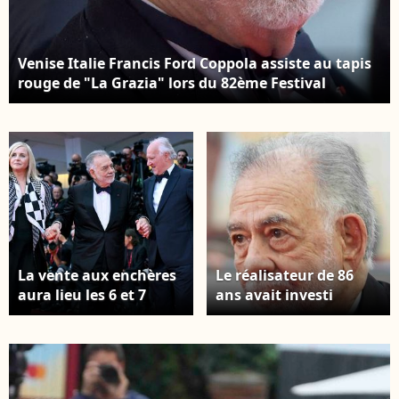
Venise Italie Francis Ford Coppola assiste au tapis
rouge de "La Grazia" lors du 82ème Festival
International du Film de Venise le 27 août 2025 à
Venise, Italie.
La vente aux enchères
Le réalisateur de 86
aura lieu les 6 et 7
ans avait investi
décembre à New York.
personnellement 120
27 août 27 2025,
millions de dollars
Venise, Italie Lena
pour le long métrage.
Herzog, directrice
Venise, Italie, 27 août,
américaine Francis
2025 à la cérémonie