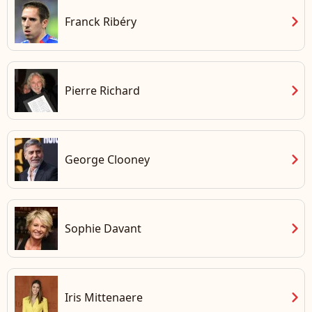
chevron_right
Franck Ribéry
chevron_right
Pierre Richard
chevron_right
George Clooney
chevron_right
Sophie Davant
chevron_right
Iris Mittenaere