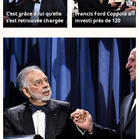
C’est grâce à lui qu’elle
Francis Ford Coppola a
s’est retrouvée chargée
investi près de 120
de trouver un
millions dans le film
appartement parisien
Megalopolis. Un pari
pour Francis Ford
artistique immense…
Coppola. Francis Ford
qui s’est transformé en
Coppola à la projection
échec commercial.
de "Megalopolis",
Francis Ford Coppola,
Festival de Cannes, 16
George Lucas (Palme
mai 2024. Photo par
d’or d’honneur) -
Doug Peters/PA Wire
Cérémonie de clôture
du 77ème Festival
International du Film
de Cannes au Palais
des Festivals à Cannes.
© Borde-Jacovides-
Moreau / Bestimage