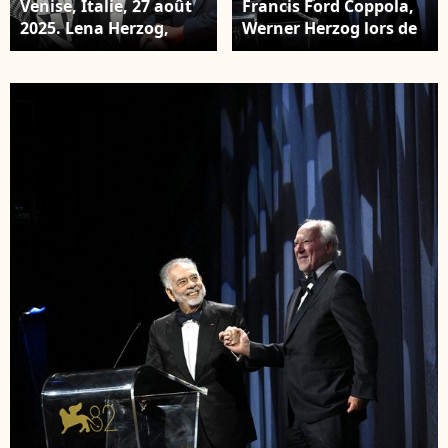
Venise, Italie, 27 août
Francis Ford Coppola,
2025. Lena Herzog,
Werner Herzog lors de
Francis Ford Coppola
la cérémonie
et Werner Herzog
d'ouverture et de
arrivent sur le tapis
remise des prix du 82e
rouge pour la
Festival international
cérémonie d'ouverture
du film de Venise,
et la projection du gala
Venise, Italie, le 27
du film La Grazia lors
août 2025. Photo par
du 81ème Festival
Simone
International du Film
Comi/IPA/ABACAPRESS.C
de Venise à Venise,
Italie Photo by Laurent
Lairys/ABACAPRESS.COM