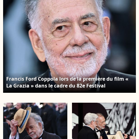
de la première récolte
Italie. Photo de
« Cuvée Marie-
Laurent
Antoinette », un rosé
Lairys/ABACAPRESS.COM
de vendanges tardives.
Un vin élaboré en
collaboration avec
Jean-Louis Croquet
(Château de Thuerry
en Provence). OLIVIER
BORDE / BESTIMAGE
Francis Ford Coppola lors de la première du film «
La Grazia » dans le cadre du 82e Festival
international du film de Venise, au Lido de Venise,
en Italie, le 27 août 2025. Photo : Aurore
Marechal/ABACAPRESS.COM