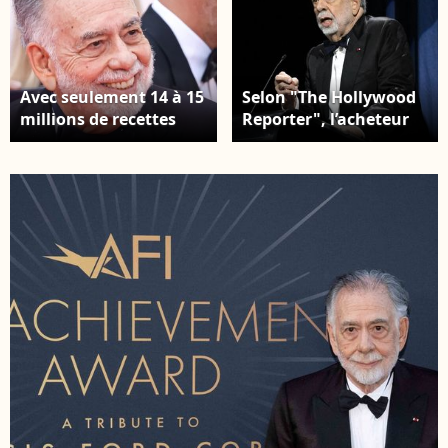
Avec seulement 14 à 15
Selon "The Hollywood
millions de recettes
Reporter", l’acheteur
mondiales, le trou
serait un homme
financier est lourd 82ᵉ
d’affaires
Festival international
guatémaltèque. Il
du film de Venise – Jour
envisagerait d’y
1 – Tapis rouge
développer un
d’ouverture pour la
complexe hôtelier. 82ᵉ
cérémonie du Lion d’or
Festival international
d’honneur décerné à
du film de Venise -
Werner Herzog. Sur la
Tapis rouge
photo : Francis Ford
d’ouverture pour la
Coppola © Alessandro
cérémonie du Lion d’or
Bremec/IPA via ZUMA
d’honneur décerné à
Press / Bestimage).
Werner Herzog. Sur la
photo : Francis Ford