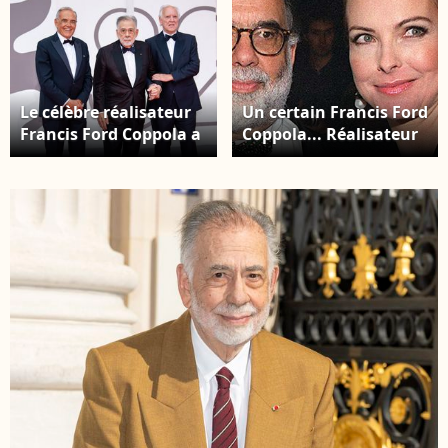
Le célèbre réalisateur
Un certain Francis Ford
Francis Ford Coppola a
Coppola... Réalisateur
besoin d'argent.
du... "Parrain" ! Carole
Alberto
Bouquet et Francis
Barbera;Francis Ford
Ford Coppola lors
Coppola;Werner
d'une soirée Cerutti à
Herzog 82nd festival
Paris en 2001
du film de Venise Tapis
rouge ©SGPItalia