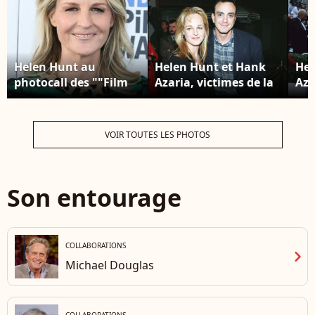
Helen Hunt au
Helen Hunt et Hank
Hel
photocall des ""Film
Azaria, victimes de la
Aza
Independent Spirit
malédiction des
à L
Awards" à Los
Oscars.
Angeles, le 6 mars
VOIR TOUTES LES PHOTOS
2022.
Son entourage
COLLABORATIONS
chevron_right
Michael Douglas