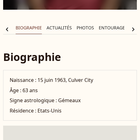
BIOGRAPHIE
ACTUALITÉS
PHOTOS
ENTOURAGE
FIL
chevron_left
chevron_right
Biographie
Naissance :
15 juin 1963, Culver City
Âge :
63 ans
Signe astrologique :
Gémeaux
Résidence :
Etats-Unis