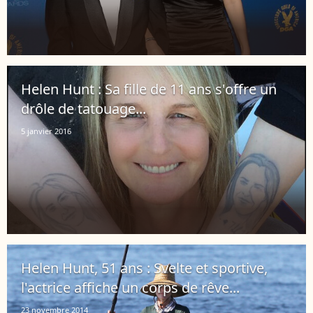
Helen Hunt : Sa fille de 11 ans s'offre un
drôle de tatouage...
5 janvier 2016
Helen Hunt, 51 ans : Svelte et sportive,
l'actrice affiche un corps de rêve...
23 novembre 2014