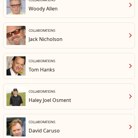
COLLABORATIONS
chevron_right
Woody Allen
COLLABORATIONS
chevron_right
Jack Nicholson
COLLABORATIONS
chevron_right
Tom Hanks
COLLABORATIONS
chevron_right
Haley Joel Osment
COLLABORATIONS
chevron_right
David Caruso