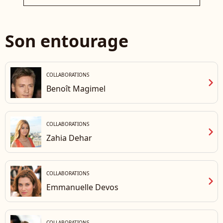
Be
Son entourage
COLLABORATIONS
chevron_right
Benoît Magimel
COLLABORATIONS
chevron_right
Zahia Dehar
COLLABORATIONS
chevron_right
Emmanuelle Devos
COLLABORATIONS