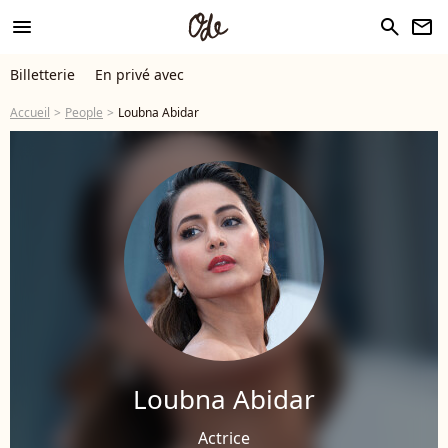
menu
search
newsletter
Billetterie
En privé avec
Accueil
People
Loubna Abidar
Loubna Abidar
Actrice