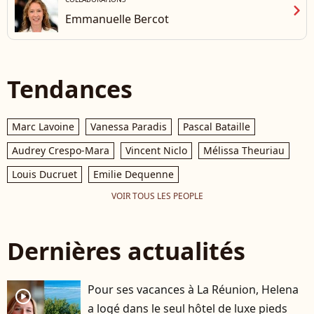
chevron_right
Emmanuelle Bercot
Tendances
Marc Lavoine
Vanessa Paradis
Pascal Bataille
Audrey Crespo-Mara
Vincent Niclo
Mélissa Theuriau
Louis Ducruet
Emilie Dequenne
VOIR TOUS LES PEOPLE
Dernières actualités
Pour ses vacances à La Réunion, Helena
player2
a logé dans le seul hôtel de luxe pieds