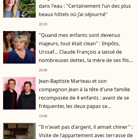
dans l'eau : "Certainement l’un des plus
beaux hôtels où j’ai séjourné"
20:20
"Quand mes enfants sont devenus
majeurs, tout était clean" : Impôts,
Urssaf... Claude François a laissé de
nombreuses dettes, la mère de ses fils
s'est occupée de tout
20:00
Jean-Baptiste Marteau et son
compagnon Jean à la tête d'une famille
recomposée de 4 enfants : avant de se
fréquenter, les deux papas se
connaissaient depuis des années
19:40
"Il n'avait pas d'argent, il aimait chiner" :
Visite de l'appartement avec terrasse de