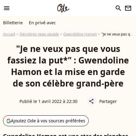
menu
search
newsletter
Billetterie
En privé avec
Accueil
Dernières news people
Gwendoline Hamon
"Je ne veux pas que vous fassiez la put*" : Gwendoline Hamon et la mise en garde de son célèbre grand-père
"Je ne veux pas que vous
fassiez la put*" : Gwendoline
Hamon et la mise en garde
de son célèbre grand-père
Publié le 1 avril 2022 à 22:30
Partager
share
Ajoutez Ode à vos sources préférées