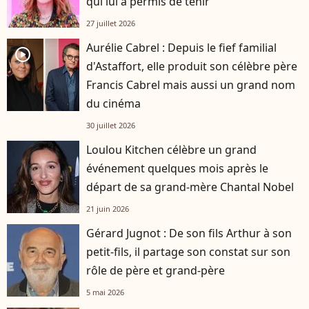
qui lui a permis de tenir
27 juillet 2026
Aurélie Cabrel : Depuis le fief familial
player2
d'Astaffort, elle produit son célèbre père
Francis Cabrel mais aussi un grand nom
du cinéma
30 juillet 2026
Loulou Kitchen célèbre un grand
événement quelques mois après le
départ de sa grand-mère Chantal Nobel
21 juin 2026
Gérard Jugnot : De son fils Arthur à son
petit-fils, il partage son constat sur son
rôle de père et grand-père
5 mai 2026