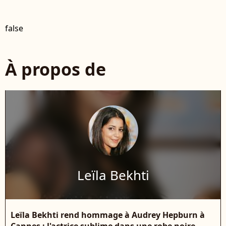
false
À propos de
Leïla Bekhti
Leïla Bekhti rend hommage à Audrey Hepburn à