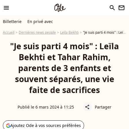
menu
search
newsletter
Billetterie
En privé avec
Accueil
Dernières news people
Leïla Bekhti
"Je suis parti 4 mois" : Leïla Bekhti et Tahar Rahim, parents de 3 enfants et souvent séparés, une vie faite de sacrifices
"Je suis parti 4 mois" : Leïla
Bekhti et Tahar Rahim,
parents de 3 enfants et
souvent séparés, une vie
faite de sacrifices
Publié le 6 mars 2024 à 11:25
Partager
share
Ajoutez Ode à vos sources préférées