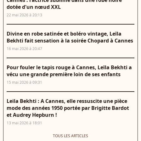
Cannes : l'actrice sublime dans une robe noire
dotée d'un nœud XXL
22 mai 2026 à 20:13
Divine en robe satinée et boléro vintage, Leïla
Bekhti fait sensation à la soirée Chopard à Cannes
16 mai 2026 à 20:47
Pour fouler le tapis rouge à Cannes, Leïla Bekhti a
vécu une grande première loin de ses enfants
15 mai 2026 à 09:31
Leila Bekhti : A Cannes, elle ressuscite une pièce
mode des années 1950 portée par Brigitte Bardot
et Audrey Hepburn !
13 mai 2026 à 18:01
TOUS LES ARTICLES