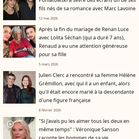
Poniatowski a sevré des écrans un de ses
fils nés de sa romance avec Marc Lavoine
12 mai 2026
Après la fin du mariage de Renan Luce
avec Lolita Séchan (qui a duré 7 ans),
Renaud a eu une attention généreuse
pour sa fille
5 mars 2026
Julien Clerc a rencontré sa femme Hélène
Grémillon, avec qui il a un enfant, alors
qu'il était encore marié à la descendante
d'une figure française
8 février 2026
"Si j’avais pu les aimer tous les deux en
player2
même temps" : Véronique Sanson
raconte les hommes de sa vie