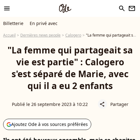
menu
search
newsletter
Billetterie
En privé avec
Accueil
Dernières news people
Calogero
"La femme qui partageait sa vie est partie" : Calogero s'est séparé de Marie, avec qui il a eu 2 enfants
"La femme qui partageait sa
vie est partie" : Calogero
s'est séparé de Marie, avec
qui il a eu 2 enfants
Publié le 26 septembre 2023 à 10:22
Partager
share
Ajoutez Ode à vos sources préférées