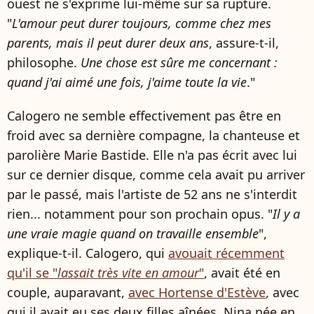
ouest ne s'exprime lui-même sur sa rupture.
"
L'amour peut durer toujours, comme chez mes
parents, mais il peut durer deux ans
, assure-t-il,
philosophe.
Une chose est sûre me concernant :
quand j'ai aimé une fois, j'aime toute la vie
."
Calogero ne semble effectivement pas être en
froid avec sa dernière compagne, la chanteuse et
parolière Marie Bastide. Elle n'a pas écrit avec lui
sur ce dernier disque, comme cela avait pu arriver
par le passé, mais l'artiste de 52 ans ne s'interdit
rien... notamment pour son prochain opus. "
Il y a
une vraie magie quand on travaille ensemble
",
explique-t-il. Calogero, qui
avouait récemment
qu'il se "
lassait très vite en amour
"
, avait été en
couple, auparavant,
avec Hortense d'Estève
, avec
qui il avait eu ses deux filles aînées, Nina née en