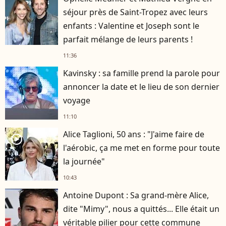
séjour près de Saint-Tropez avec leurs
enfants : Valentine et Joseph sont le
parfait mélange de leurs parents !
11:36
Kavinsky : sa famille prend la parole pour
annoncer la date et le lieu de son dernier
voyage
11:10
Alice Taglioni, 50 ans : "J'aime faire de
player2
l'aérobic, ça me met en forme pour toute
la journée"
10:43
Antoine Dupont : Sa grand-mère Alice,
dite "Mimy", nous a quittés... Elle était un
véritable pilier pour cette commune