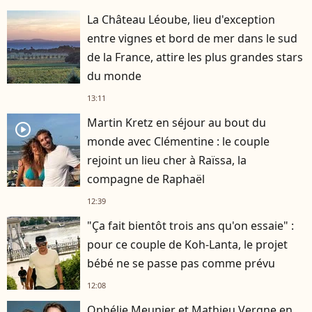
La Château Léoube, lieu d'exception
entre vignes et bord de mer dans le sud
de la France, attire les plus grandes stars
du monde
13:11
Martin Kretz en séjour au bout du
player2
monde avec Clémentine : le couple
rejoint un lieu cher à Raïssa, la
compagne de Raphaël
12:39
"Ça fait bientôt trois ans qu'on essaie" :
pour ce couple de Koh-Lanta, le projet
bébé ne se passe pas comme prévu
12:08
Ophélie Meunier et Mathieu Vergne en