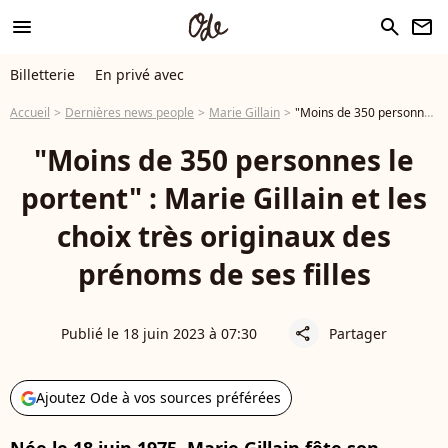
menu
search
newsletter
Billetterie
En privé avec
Accueil
Dernières news people
Marie Gillain
"Moins de 350 personnes le portent" : Marie Gillain et les choix très originaux des prénoms de ses filles
"Moins de 350 personnes le
portent" : Marie Gillain et les
choix très originaux des
prénoms de ses filles
Publié le 18 juin 2023 à 07:30
Partager
share
Ajoutez Ode à vos sources préférées