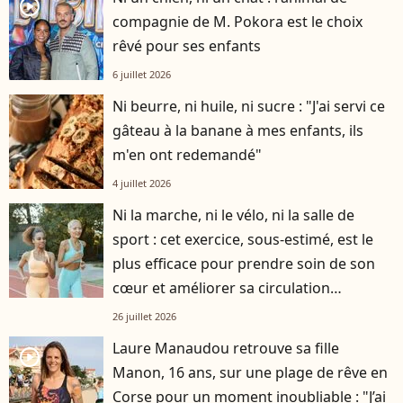
player2
compagnie de M. Pokora est le choix
rêvé pour ses enfants
6 juillet 2026
Ni beurre, ni huile, ni sucre : "J'ai servi ce
gâteau à la banane à mes enfants, ils
m'en ont redemandé"
4 juillet 2026
Ni la marche, ni le vélo, ni la salle de
sport : cet exercice, sous-estimé, est le
plus efficace pour prendre soin de son
cœur et améliorer sa circulation
sanguine
26 juillet 2026
Laure Manaudou retrouve sa fille
player2
Manon, 16 ans, sur une plage de rêve en
Corse pour un moment inoubliable : "J’ai