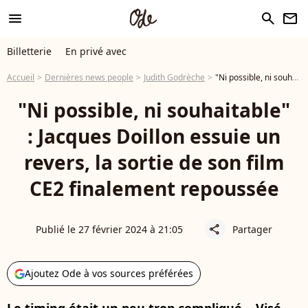
menu
search
newsletter
Billetterie
En privé avec
Accueil
Dernières news people
Judith Godrèche
"Ni possible, ni souhaitable" : Jacques Doillon essuie un revers, la sortie de son film CE2 finalement repoussée
"Ni possible, ni souhaitable"
: Jacques Doillon essuie un
revers, la sortie de son film
CE2 finalement repoussée
Publié le 27 février 2024 à 21:05
Partager
share
Ajoutez Ode à vos sources préférées