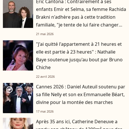
Eric Cantona : Contrairement à ses
enfants Emir et Selma, sa femme Rachida
Brakni n'adhère pas à cette tradition
familiale, "je tente de lui faire changer
d'avis"
21 mai 2026
"J'ai quitté l'appartement à 21 heures et
elle est partie à 23 heures" : Nathalie
Baye soutenue jusqu'au bout par Bruno
Chiche
22 avril 2026
Cannes 2026 : Daniel Auteuil soutenu par
player2
sa fille Nelly et son ex Emmanuelle Béart,
divine pour la montée des marches
17 mai 2026
Après 35 ans ici, Catherine Deneuve a