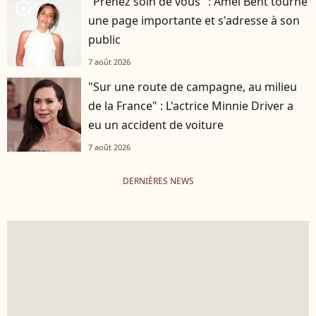
"Prenez soin de vous" : Amel Bent tourne
player2
une page importante et s'adresse à son
public
7 août 2026
"Sur une route de campagne, au milieu
de la France" : L'actrice Minnie Driver a
eu un accident de voiture
7 août 2026
DERNIÈRES NEWS