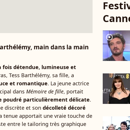
Festi
Cann
player2
Barthélémy, main dans la main
a fois détendue, lumineuse et
ras, Tess Barthélémy, sa fille, a
uce et romantique
. La jeune actrice
incipal dans
Mémoire de fille
, portait
e poudré particulièrement délicate
.
ne discrète et son
décolleté décoré
la tenue apportait une vraie touche de
te entre le tailoring très graphique