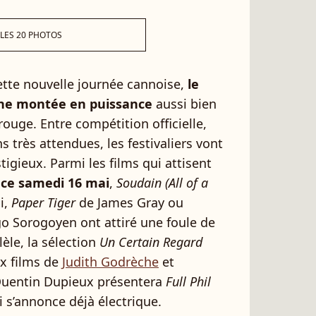
 LES 20 PHOTOS
ette nouvelle journée cannoise,
le
une montée en puissance
aussi bien
rouge. Entre compétition officielle,
s très attendues, les festivaliers vont
igieux. Parmi les films qui attisent
é ce samedi 16 mai
,
Soudain (All of a
i,
Paper Tiger
de James Gray ou
o Sorogoyen ont attiré une foule de
lèle, la sélection
Un Certain Regard
x films de
Judith Godrèche
et
 Quentin Dupieux présentera
Full Phil
i s’annonce déjà électrique.