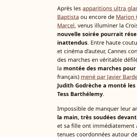
Après les
apparitions ultra gl
Baptista
ou encore de
Marion C
Marcel
, venus illuminer la Croi
nouvelle soirée pourrait rés
inattendus
. Entre haute cout
et cinéma d’auteur, Cannes c
des marches en véritable défilé
la
montée des marches pour 
français)
mené par Javier Bard
Judith Godrèche a monté les
Tess Barthélemy
.
Impossible de manquer leur arr
la main, très soudées devan
et sa fille ont immédiatement 
tenues coordonnées autour de 