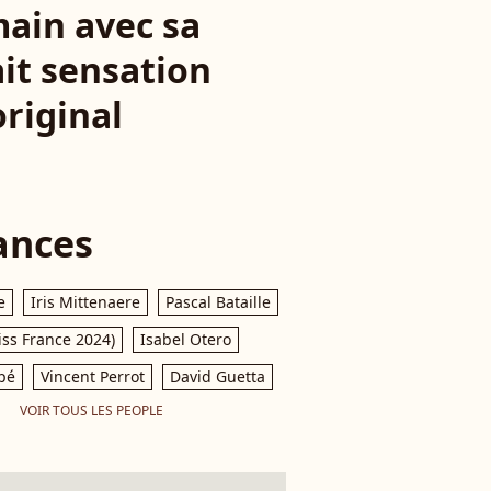
main avec sa
ait sensation
riginal
ances
e
Iris Mittenaere
Pascal Bataille
iss France 2024)
Isabel Otero
pé
Vincent Perrot
David Guetta
VOIR TOUS LES PEOPLE