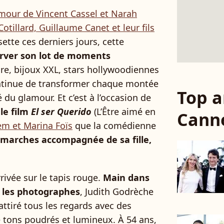
amour de Vincent Cassel et Narah
otillard, Guillaume Canet et leur fils
sette ces derniers jours, cette
erver son lot de moments
ure, bijoux XXL, stars hollywoodiennes
ontinue de transformer chaque montée
Top a
 du glamour. Et c’est à l’occasion de
le film
El ser Querido
(L’Être aimé en
Cann
em et Marina Foïs
que la comédienne
 marches accompagnée de sa fille,
ivée sur le tapis rouge.
Main dans
t les photographes
, Judith Godrèche
attiré tous les regards avec des
tons poudrés et lumineux. À 54 ans,