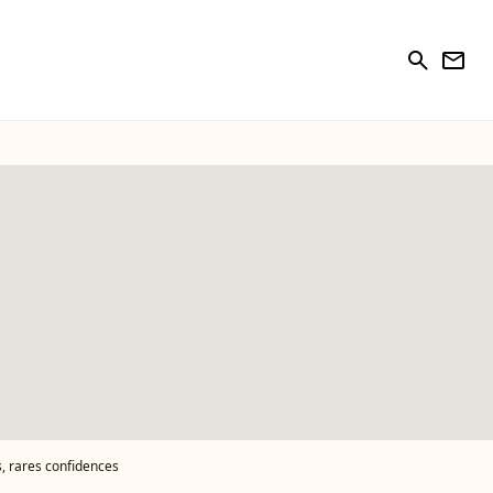
search
newsletter
s, rares confidences