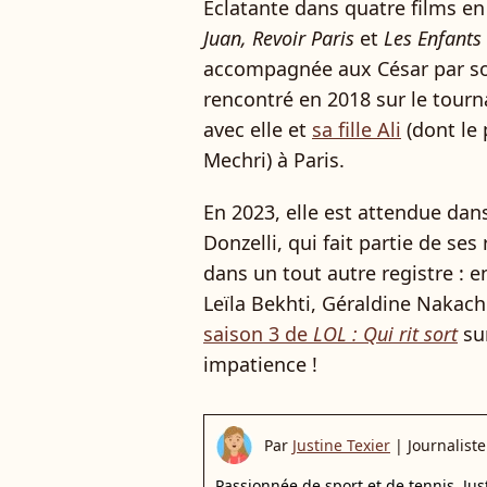
Éclatante dans quatre films en
Juan, Revoir Paris
et
Les Enfants
accompagnée aux César par so
rencontré en 2018 sur le tourn
avec elle et
sa fille Ali
(dont le 
Mechri) à Paris.
En 2023, elle est attendue da
Donzelli, qui fait partie de ses
dans un tout autre registre : e
Leïla Bekhti, Géraldine Nakach
saison 3 de
LOL : Qui rit sort
sur
impatience !
Par
Justine Texier
|
Journaliste
Passionnée de sport et de tennis, Ju