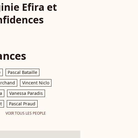
nie Efira et
nfidences
ances
e
Pascal Bataille
archand
Vincent Niclo
a
Vanessa Paradis
t
Pascal Praud
VOIR TOUS LES PEOPLE