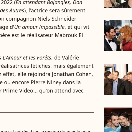
 2022 (
En attendant Bojangles, Don
 des Autres
), l'actrice sera sûrement
n compagnon Niels Schneider,
age d'
Un amour impossible
, et qui vit
père est le réalisateur Mabrouk El
ns
L'Amour et les Forêts
, de Valérie
 réalisatrices fétiches, mais également
n effet, elle rejoindra Jonathan Cohen,
e ou encore Pierre Niney dans la
 Prime Video... qu'on attend avec
stine est entrée dans le monde du people pour