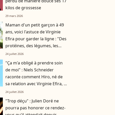
perdu de manière douce ses 17
kilos de grossesse
29 mars 2026
Maman d'un petit garçon à 49
ans, voici l'astuce de Virginie
Efira pour garder la ligne : "Des
protéines, des légumes, les
féculents le midi uniquement"
24 juillet 2026
"Ça m'a obligé à prendre soin
de moi" : Niels Schneider
raconte comment Hiro, né de
sa relation avec Virginie Efira, a
changé sa vie
24 juillet 2026
"Trop déçu" : Julien Doré ne
pourra pas honorer ce rendez-
vous qu'il attendait depuis