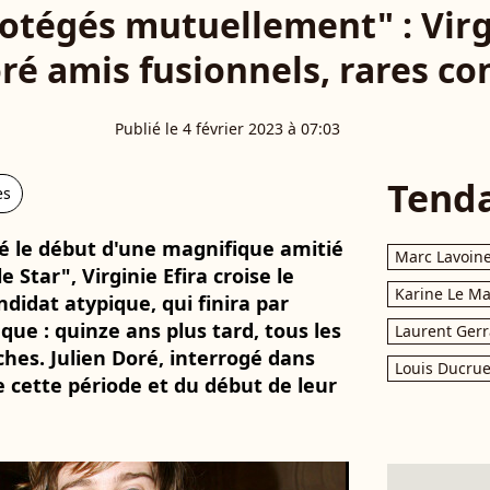
rotégés mutuellement" : Virgi
oré amis fusionnels, rares co
Publié le 4 février 2023 à 07:03
Tend
es
té le début d'une magnifique amitié
Marc Lavoin
 Star", Virginie Efira croise le
Karine Le M
didat atypique, qui finira par
que : quinze ans plus tard, tous les
Laurent Gerr
hes. Julien Doré, interrogé dans
Louis Ducrue
 cette période et du début de leur