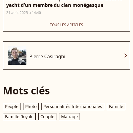
yacht d'un membre du clan monégasque
21 août 2025 à 14:40
TOUS LES ARTICLES
chevron_right
Pierre Casiraghi
Mots clés
People
Photo
Personnalités Internationales
Famille
Famille Royale
Couple
Mariage