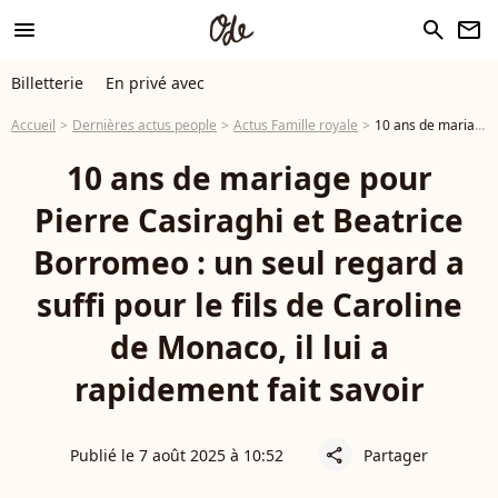
menu
search
newsletter
Billetterie
En privé avec
Accueil
Dernières actus people
Actus Famille royale
10 ans de mariage pour Pierre Casiraghi et Beatrice Borromeo : un seul regard a suffi pour le fils de Caroline de Monaco, il lui a rapidement fait savoir
10 ans de mariage pour
Pierre Casiraghi et Beatrice
Borromeo : un seul regard a
suffi pour le fils de Caroline
de Monaco, il lui a
rapidement fait savoir
Publié le 7 août 2025 à 10:52
Partager
share