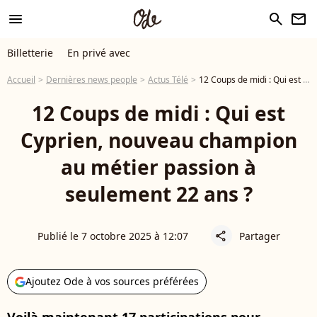
menu
search
newsletter
Billetterie
En privé avec
Accueil
Dernières news people
Actus Télé
12 Coups de midi : Qui est Cyprien, nouveau champion au métier passion à seulement 22 ans ?
12 Coups de midi : Qui est
Cyprien, nouveau champion
au métier passion à
seulement 22 ans ?
Publié le 7 octobre 2025 à 12:07
Partager
share
Ajoutez Ode à vos sources préférées