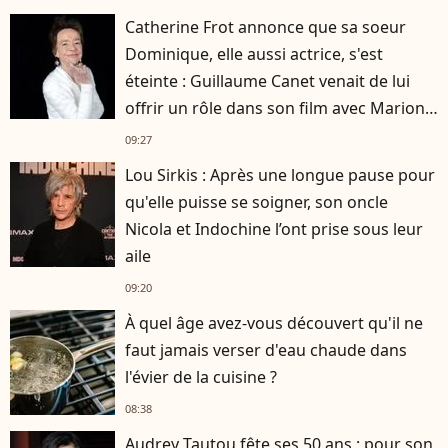
Catherine Frot annonce que sa soeur
Dominique, elle aussi actrice, s'est
éteinte : Guillaume Canet venait de lui
offrir un rôle dans son film avec Marion
Cotillard
09:27
Lou Sirkis : Après une longue pause pour
qu'elle puisse se soigner, son oncle
Nicola et Indochine l’ont prise sous leur
aile
09:20
À quel âge avez-vous découvert qu'il ne
faut jamais verser d'eau chaude dans
l'évier de la cuisine ?
08:38
Audrey Tautou fête ses 50 ans : pour son