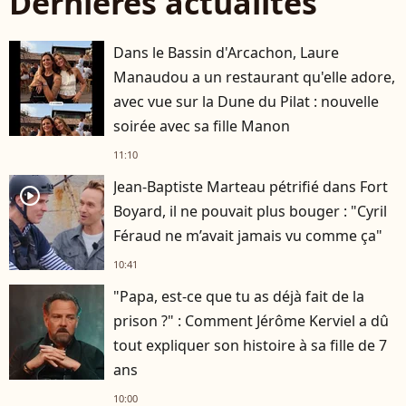
Dernières actualités
Dans le Bassin d'Arcachon, Laure
Manaudou a un restaurant qu'elle adore,
avec vue sur la Dune du Pilat : nouvelle
soirée avec sa fille Manon
11:10
Jean-Baptiste Marteau pétrifié dans Fort
player2
Boyard, il ne pouvait plus bouger : "Cyril
Féraud ne m’avait jamais vu comme ça"
10:41
"Papa, est-ce que tu as déjà fait de la
prison ?" : Comment Jérôme Kerviel a dû
tout expliquer son histoire à sa fille de 7
ans
10:00