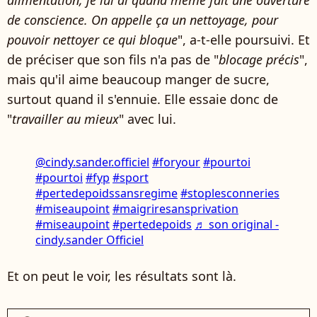
alimentation, je lui ai quand même fait une ouverture
de conscience. On appelle ça un nettoyage, pour
pouvoir nettoyer ce qui bloque
", a-t-elle poursuivi. Et
de préciser que son fils n'a pas de "
blocage précis
",
mais qu'il aime beaucoup manger de sucre,
surtout quand il s'ennuie. Elle essaie donc de
"
travailler au mieux
" avec lui.
@cindy.sander.officiel
#foryour
#pourtoi
#pourtoi
#fyp
#sport
#pertedepoidssansregime
#stoplesconneries
#miseaupoint
#maigriresansprivation
#miseaupoint
#pertedepoids
♬ son original -
cindy.sander Officiel
Et on peut le voir, les résultats sont là.