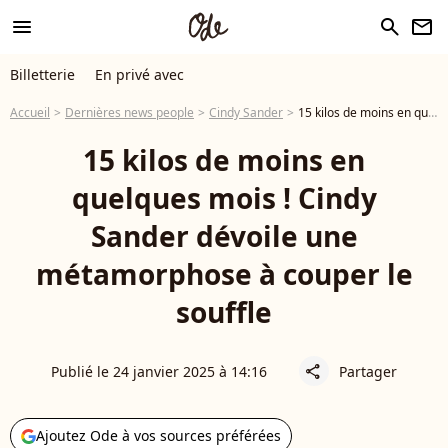
menu
search
newsletter
Billetterie
En privé avec
Accueil
Dernières news people
Cindy Sander
15 kilos de moins en quelques mois ! Cindy Sander dévoile une métamorphose à couper le souffle
15 kilos de moins en
quelques mois ! Cindy
Sander dévoile une
métamorphose à couper le
souffle
Publié le 24 janvier 2025 à 14:16
Partager
share
Ajoutez Ode à vos sources préférées