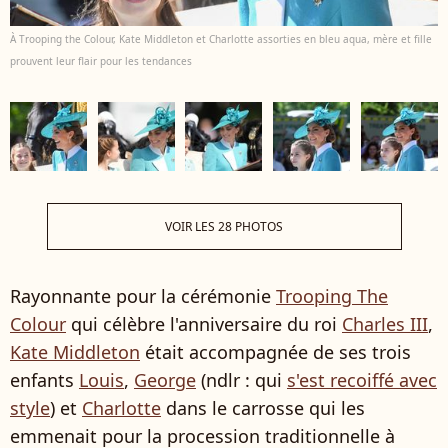
À Trooping the Colour, Kate Middleton et Charlotte assorties en bleu aqua, mère et fille
prouvent leur flair pour les tendances
VOIR LES 28 PHOTOS
Rayonnante pour la cérémonie
Trooping The
Colour
qui célèbre l'anniversaire du roi
Charles III
,
Kate Middleton
était accompagnée de ses trois
enfants
Louis
,
George
(ndlr : qui
s'est recoiffé avec
style
) et
Charlotte
dans le carrosse qui les
emmenait pour la procession traditionnelle à