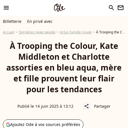
menu
search
newsletter
Billetterie
En privé avec
Accueil
Dernières news people
Actus Famille royale
À Trooping the Colour, Kate Middleton et Charlotte assorties en bleu aqua, mère et fille prouvent leur flair pour les tendances
À Trooping the Colour, Kate
Middleton et Charlotte
assorties en bleu aqua, mère
et fille prouvent leur flair
pour les tendances
Publié le 14 juin 2025 à 13:12
Partager
share
Ajoutez Ode à vos sources préférées