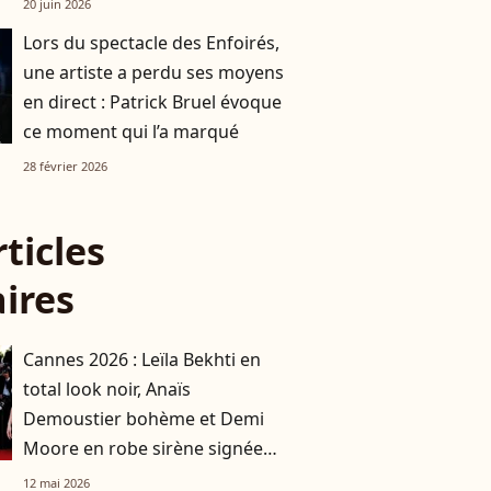
20 juin 2026
Lors du spectacle des Enfoirés,
une artiste a perdu ses moyens
en direct : Patrick Bruel évoque
ce moment qui l’a marqué
28 février 2026
rticles
aires
Cannes 2026 : Leïla Bekhti en
total look noir, Anaïs
Demoustier bohème et Demi
Moore en robe sirène signée
Jacquemus, elles donnent le
12 mai 2026