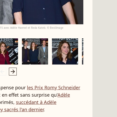
015 avec Adèle Haenel et Reda Kateb. © BestImage
rrow_left
arrow_right
uspense pour
les Prix Romy Schneider
t en effet sans surprise qu'
Adèle
primés,
succédant à Adèle
 sacrés l'an dernier
.