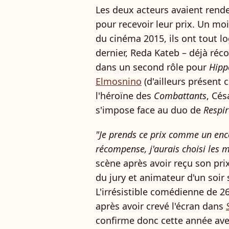
Les deux acteurs avaient rend
pour recevoir leur prix. Un mo
du cinéma 2015, ils ont tout l
dernier, Reda Kateb – déjà ré
dans un second rôle pour
Hipp
Elmosnino
(d'ailleurs présent c
l'héroïne des
Combattants
, Cés
s'impose face au duo de
Respir
"Je prends ce prix comme un en
récompense, j'aurais choisi les 
scène après avoir reçu son pri
du jury et animateur d'un soir
L'irrésistible comédienne de 26
après avoir crevé l'écran dans
confirme donc cette année av