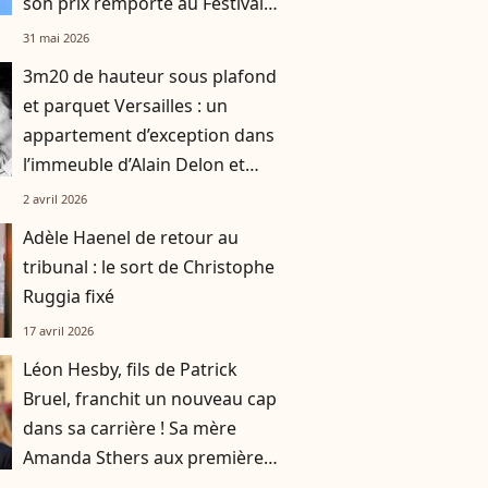
son prix remporté au Festival
de Cannes
31 mai 2026
3m20 de hauteur sous plafond
et parquet Versailles : un
appartement d’exception dans
l’immeuble d’Alain Delon et
Romy Schneider
2 avril 2026
Adèle Haenel de retour au
tribunal : le sort de Christophe
Ruggia fixé
17 avril 2026
Léon Hesby, fils de Patrick
Bruel, franchit un nouveau cap
dans sa carrière ! Sa mère
Amanda Sthers aux premières
loges