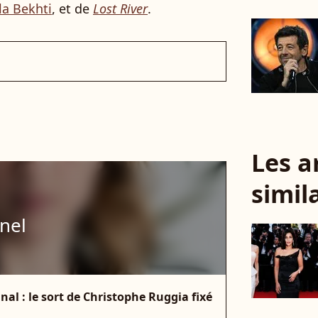
la Bekhti
, et de
Lost River
.
Les a
simil
nel
nal : le sort de Christophe Ruggia fixé