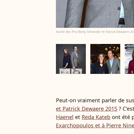
Soirée des Prix Romy Schneider et Patrick Dewaere 2
a
Peut-on vraiment parler de s
et Patrick Dewaere 2015
? C'es
Haenel
et
Reda Kateb
ont été 
Exarchopoulos et à Pierre Niney