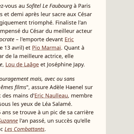
ez-vous au
Sofitel Le Faubourg
à Paris
is et demi après leur sacre aux César
ogiquement triomphé. Finaliste l'an
compensé du César du meilleur acteur
ocrate
– l'emporte devant
Eric
e 13 avril) et
Pio Marmaï
. Quant à
ar de la meilleure actrice, elle
e
,
Lou de Laâge
et Joséphine Japy.
couragement mais, avec ou sans
mêmes films
", assure Adèle Haenel sur
x des mains d'
Eric Naulleau
, membre
 sous les yeux de Léa Salamé.
 ans se trouve à un pic de sa carrière
Suzanne
l'an passé, un succès qu'elle
ec
Les Combattants
.