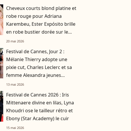
ton pour la première montée
Cheveux courts blond platine et
des marches
robe rouge pour Adriana
Karembeu, Ester Expósito brille
en robe bustier dorée sur le
tapis rouge cannois
20 mai 2026
Festival de Cannes, Jour 2 :
Mélanie Thierry adopte une
pixie cut, Charles Leclerc et sa
femme Alexandra jeunes
mariés
13 mai 2026
Festival de Cannes 2026 : Iris
Mittenaere divine en lilas, Lyna
Khoudri ose le tailleur rétro et
Ebony (Star Academy) le cuir
15 mai 2026