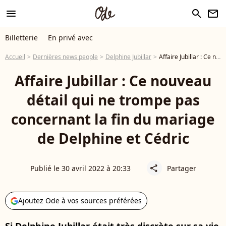
menu
search
newsletter
Billetterie
En privé avec
Accueil
Dernières news people
Delphine Jubillar
Affaire Jubillar : Ce nouveau détail qui ne trompe pas concernant la fin du mariage de Delphine et Cédric
Affaire Jubillar : Ce nouveau
détail qui ne trompe pas
concernant la fin du mariage
de Delphine et Cédric
Publié le 30 avril 2022 à 20:33
Partager
share
Ajoutez Ode à vos sources préférées