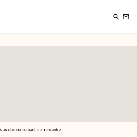
search
newsletter
es au clair concernant leur rencontre