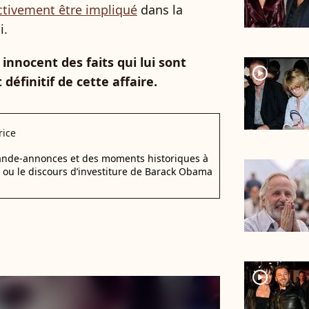
ectivement être impliqué
dans la
i.
 innocent des faits qui lui sont
player2
éfinitif de cette affaire.
rice
bande-annonces et des moments historiques à
d ou le discours d’investiture de Barack Obama
player2