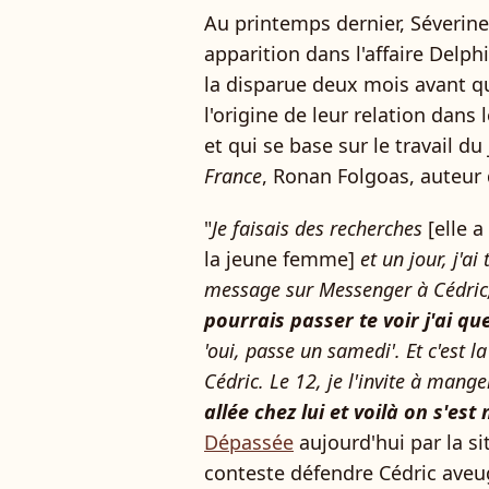
Au printemps dernier, Séverine
apparition dans l'affaire Delph
la disparue deux mois avant qu'i
l'origine de leur relation dans
et qui se base sur le travail du
France
, Ronan Folgoas, auteur
"
Je faisais des recherches
[elle a
la jeune femme]
et un jour, j'ai
message sur Messenger à Cédric, 
pourrais passer te voir j'ai qu
'oui, passe un samedi'. Et c'est l
Cédric. Le 12, je l'invite à mange
allée chez lui et voilà on s'es
Dépassée
aujourd'hui par la si
conteste défendre Cédric aveug