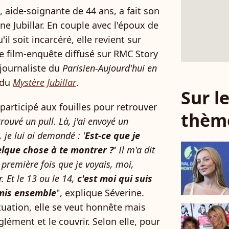
, aide-soignante de 44 ans, a fait son
ine Jubillar. En couple avec l'époux de
l soit incarcéré, elle revient sur
 le film-enquête diffusé sur RMC Story
 journaliste du
Parisien-Aujourd'hui en
 du
Mystère Jubillar
.
Sur 
 participé aux fouilles pour retrouver
thèm
 trouvé un pull. Là, j'ai envoyé un
je lui ai demandé : '
Est-ce que je
elque chose à te montrer ?'
Il m'a dit
a première fois que je voyais, moi,
r. Et le 13 ou le 14,
c'est moi qui suis
t mis ensemble
", explique Séverine.
tuation, elle se veut honnête mais
lément et le couvrir. Selon elle, pour