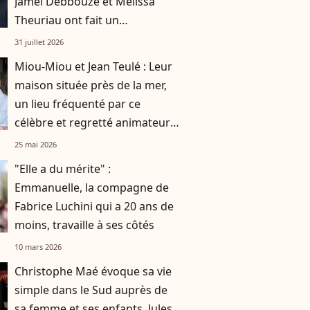
Jamel Debbouze et Mélissa
Theuriau ont fait un
compromis pour leurs enfants
31 juillet 2026
Léon et Lila
Miou-Miou et Jean Teulé : Leur
maison située près de la mer,
un lieu fréquenté par ce
célèbre et regretté animateur
et son compagnon
25 mai 2026
"Elle a du mérite" :
Emmanuelle, la compagne de
Fabrice Luchini qui a 20 ans de
moins, travaille à ses côtés
10 mars 2026
Christophe Maé évoque sa vie
simple dans le Sud auprès de
sa femme et ses enfants, Jules