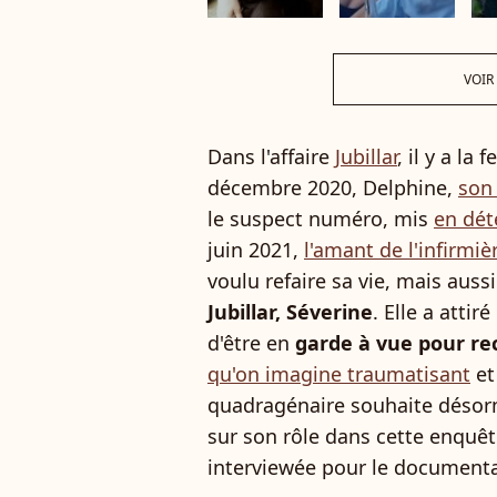
VOIR
Dans l'affaire
Jubillar
, il y a l
décembre 2020, Delphine,
son
le suspect numéro, mis
en dét
juin 2021,
l'amant de l'infirmiè
voulu refaire sa vie, mais auss
Jubillar, Séverine
. Elle a attir
d'être en
garde à vue pour re
qu'on imagine traumatisant
e
quadragénaire souhaite désorm
sur son rôle dans cette enquê
interviewée pour le documenta