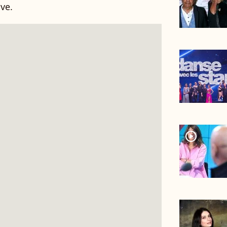
ve.
player2