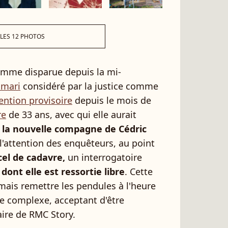
 LES 12 PHOTOS
a femme disparue depuis la mi-
 mari
considéré par la justice comme
ention provisoire
depuis le mois de
re
de 33 ans, avec qui elle aurait
i
la nouvelle compagne de Cédric
é l'attention des enquêteurs, au point
cel de cadavre,
un interrogatoire
t
dont elle est ressortie libre
. Cette
ais remettre les pendules à l'heure
te complexe, acceptant d'être
ire de RMC Story.