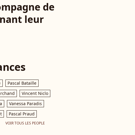
 compagne de
rnant leur
ances
e
Pascal Bataille
archand
Vincent Niclo
a
Vanessa Paradis
t
Pascal Praud
VOIR TOUS LES PEOPLE