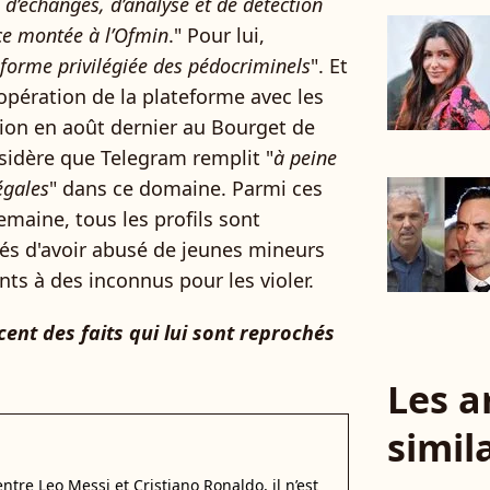
s d’échanges, d’analyse et de détection
ce montée à l’Ofmin
." Pour lui,
eforme privilégiée des pédocriminels
". Et
opération de la plateforme avec les
tion en août dernier au Bourget de
nsidère que Telegram remplit "
à peine
égales
" dans ce domaine. Parmi ces
maine, tous les profils sont
tés d'avoir abusé de jeunes mineurs
s à des inconnus pour les violer.
ent des faits qui lui sont reprochés
Les a
simil
 entre Leo Messi et Cristiano Ronaldo, il n’est