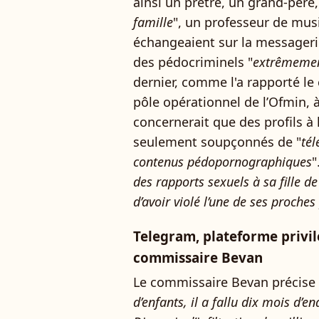
ainsi un prêtre, un grand-père,
famille
", un professeur de musi
échangeaient sur la messagerie
des pédocriminels "
extrêmemen
dernier, comme l'a rapporté l
pôle opérationnel de l’Ofmin, à
concernerait que des profils à 
seulement soupçonnés de "
tél
contenus pédopornographiques
"
des rapports sexuels à sa fille de
d’avoir violé l’une de ses proch
Telegram, plateforme privil
commissaire Bevan
Le commissaire Bevan précise :
d’enfants, il a fallu dix mois d’e