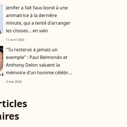
Jenifer a fait faux bond à une
animatrice à la dernière
minute, qui a tenté d'arranger
les choses... en vain
11 avril 2026
"Tu resteras à jamais un
exemple" : Paul Belmondo et
Anthony Delon saluent la
mémoire d’un homme célèbre,
qui a rendu son dernier souffle
3 mai 2026
à 59 ans
rticles
aires