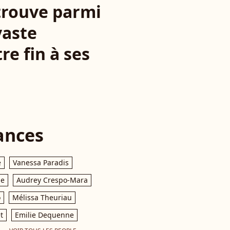
etrouve parmi
vaste
e fin à ses
ances
e
Vanessa Paradis
le
Audrey Crespo-Mara
o
Mélissa Theuriau
t
Emilie Dequenne