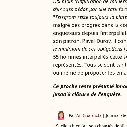
Dix mois d’infiltration de millier
d’images pédos par une task for
"
Telegram reste toujours la plat
malgré des progrès dans la co
enquêteurs depuis l’interpella
son patron, Pavel Durov, il co
le minimum de ses obligations l
55 hommes interpellés cette se
représentés. Tous se sont van
ou même de proposer les enfant
Ce proche reste présumé innoc
jusqu'à clôture de l'enquête.
Par
Ari Guardiola
|
Journaliste
Si elle a bien fait son choix (évident)