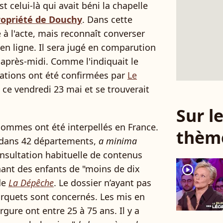
st celui-là qui avait béni la chapelle
ropriété de Douchy
. Dans cette
 à l'acte, mais reconnaît converser
en ligne. Il sera jugé en comparution
après-midi. Comme l'indiquait le
ations ont été confirmées par
Le
ré ce vendredi 23 mai et se trouverait
Sur 
ommes ont été interpellés en France.
thèm
u dans 42 départements,
a minima
onsultation habituelle de contenus
nt des enfants de "moins de dix
player2
de
La Dépêche
. Le dossier n’ayant pas
parquets sont concernés. Les mis en
rgure ont entre 25 à 75 ans. Il y a