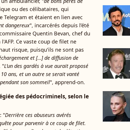
 un ambulancier, "
de bons pères de
que ou des célibataires, qui
 Telegram et étaient en lien avec
t dangereux
", incarcérés depuis l’été
e commissaire Quentin Bevan, chef du
 l'AFP. Ce vaste coup de filet ne
haut risque, puisqu'ils ne sont pas
échargement et […] de diffusion de
. "
L’un des gardés à vue aurait proposé
 10 ans, et un autre se serait vanté
es pendant son sommeil
", apprend-on.
égiée des pédocriminels, selon le
 "
Derrière ces abuseurs avérés
nquête pour parvenir à ce coup de filet.